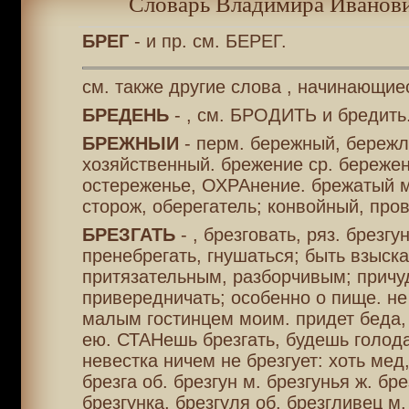
Словарь Владимира Иванови
БРЕГ
- и пр. см. БЕРЕГ.
см. также другие слова , начинающиес
БРЕДЕНЬ
- , см. БРОДИТЬ и бредить
БРЕЖНЫИ
- перм. бережный, бережл
хозяйственный. брежение ср. бережен
остереженье, ОХРАнение. брежатый м
сторож, оберегатель; конвойный, про
БРЕЗГАТЬ
- , брезговать, ряз. брезгу
пренебрегать, гнушаться; быть взыск
притязательным, разборчивым; причу
привередничать; особенно о пище. не
малым гостинцем моим. придет беда, 
ею. СТАНешь брезгать, будешь голод
невестка ничем не брезгует: хоть мед,
брезга об. брезгун м. брезгунья ж. бр
брезгунка, брезгуля об. брезгливец м