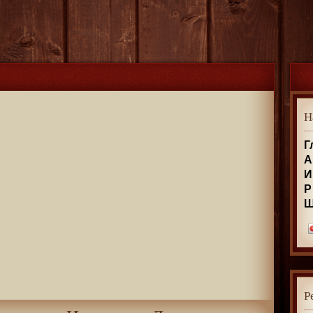
Н
Г
А
И
Р
Р