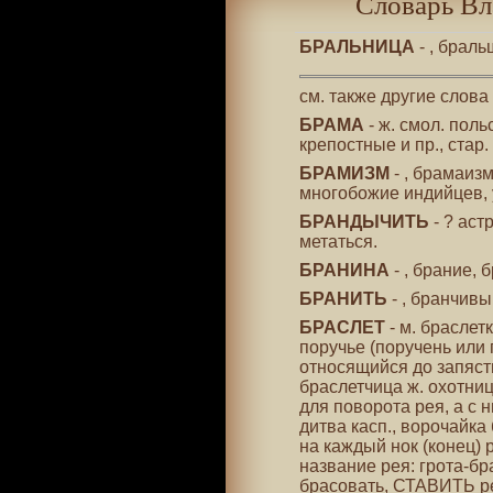
Словарь Вл
БРАЛЬНИЦА
- , браль
см. также другие слова
БРАМА
- ж. смол. пол
крепостные и пр., стар.
БРАМИЗМ
- , брамаиз
многобожие индийцев, 
БРАНДЫЧИТЬ
- ? аст
метаться.
БРАНИНА
- , брание, 
БРАНИТЬ
- , бранчивы
БРАСЛЕТ
- м. браслетк
поручье (поручень или 
относящийся до запясть
браслетчица ж. охотниц
для поворота рея, а с 
дитва касп., ворочайка
на каждый нок (конец) 
название рея: грота-бр
брасовать, СТАВИТЬ ре