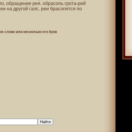
то, обращение рея. обрасопь грота-рей
еи на другой галс. реи брасопятся по
ое слово или несколько его букв