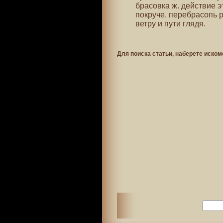
брасовка ж. действие э
покруче. перебрасопь р
ветру и пути глядя.
Для поиска статьи, наберете иском