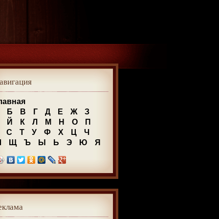
авигация
лавная
Б
В
Г
Д
Е
Ж
З
Й
К
Л
М
Н
О
П
С
Т
У
Ф
Х
Ц
Ч
Ш
Щ
Ъ
Ы
Ь
Э
Ю
Я
еклама