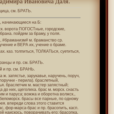
адимира Ивановича Даля.
щица, см. БРАТЬ.
 , начинающиеся на Б:
ьск. ворота ПОГОСТные, городские,
 брана. пойдем за браму, у поля.
м, #браманизм# м. браманство ср.
учение и ВЕРА их, учение о браме.
рах. каз. толпиться, ТОЛКАТЬся, суетиться,
бранцы и пр. см. БРАТЬ.
й и пр. см. БРАНЬ.
а ж. запястье, зарукавье, наручень, поруч,
поручни - перила). браслетный,
я. браслетчик м. мастер запястный;
а до них, щеголиха. брас м. морск. снасть
ним и паруса; вожжа и оборотна волжск.,
 беломорск. брасы все парные, по одному
рея. впереди слова этого ставится
ас, фор-марса-брас и пр. брасопить, касп.
й наискось, поворачивать его; брасопка,