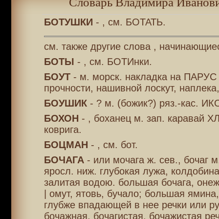
Словарь Владимира Иванови
БОТУШКИ
- , см. БОТАТЬ.
см. также другие слова , начинающиес
БОТЫ
- , см. БОТИнки.
БОУТ
- м. морск. накладка на ПАРУС
прочности, нашивной лоскут, наплека,
БОУШИК
- ? м. (божик?) ряз.-кас. ИК
БОХОН
- , боханец м. зап. каравай Х
коврига.
БОЦМАН
- , см. бот.
БОЧАГА
- или мочага ж. сев., бочаг м
яросл. ниж. глубокая лужа, колдобин
залитая водою. большая бочага, онеж
| омут, ятовь, бучало; большая ямина
глубже впадающей в нее речки или ру
бочажная, бочагистая, бочажистая реч