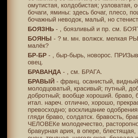
омутистая, колдобистая; узловатая,
бочаги, ямины: здесь бочаг, плесо, по
бочажный неводок, малый, но стенист
БОЯЗНЬ
- , боязливый и пр. см. БО
БОЯНЫ
- ? м. мн. волжск. мелкая РЫ
малёк?
БР-БР
- , быр-бырь, новорос. ПРИЗы
овец.
БРАВАНДА
- , см. БРАГА.
БРАВЫЙ
- франц. осанистый, видный
молодцоватый, красивый; путный, до
добротный; вообще хороший. браво, 
итал. нареч. отлично, хорошо, прекра
превосходно; восклицание одобрения
гляди браво, солдатск. бравость, брав
ЧЕЛОВЕКе молодечество, расторопно
бравурная ария, в опере, блестящая,