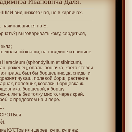
адимира Ивановича Даля.
ЧШИЙ вид низкого чая, не в кирпичах.
 , начинающиеся на Б:
орчать?) выговаривать кому, сердиться,
векла;
 свекольной кваши, на говядине и свинине
 Heracleum (sphondylium et sibiricum),
ан, роженец, опаль, вонючка, коего стебли
ая трава. был бы борщевник, да снидь, и
 дразнят чуваш. полевой борщ, растение
старнак, поповник, козелки. борщевка ж.
орщевника. борщевой, к борщу
жн. лить без толку много, через край,
еб. с предлогом на и пере.
Ь.
 БОРОТЬся.
ОЙ.
пка КУСТов или дерев; купа, купина;