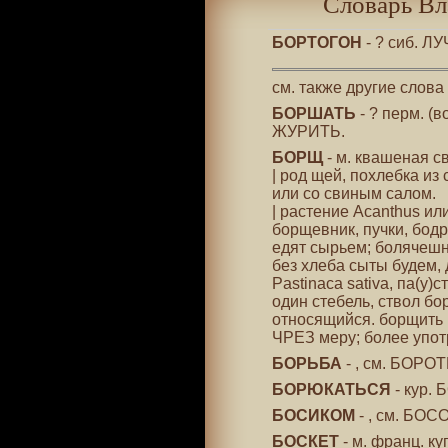
Словарь Вл
БОРТОГОН
- ? сиб. ЛУ
см. также другие слова
БОРШАТЬ
- ? перм. (в
ЖУРИТЬ.
БОРЩ
- м. квашеная с
| род щей, похлебка из
или со свиным салом.
| растение Acanthus или
борщевник, пучки, бодр
едят сырьем; болячешн
без хлеба сыты будем,
Pastinaca sativa, па(у)
один стебель, ствол б
относящийся. борщить ю
ЧРЕЗ меру; более употр
БОРЬБА
- , см. БОРОТ
БОРЮКАТЬСЯ
- кур.
БОСИКОМ
- , см. БОС
БОСКЕТ
- м. франц. ку