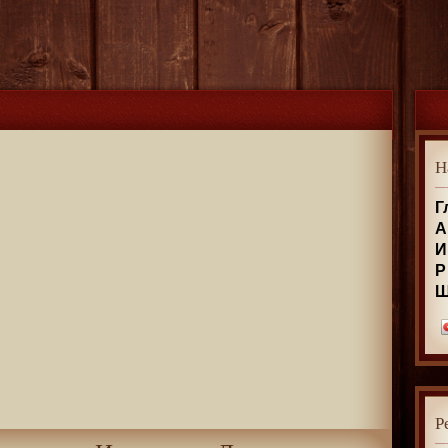
Н
Г
А
И
Р
Р