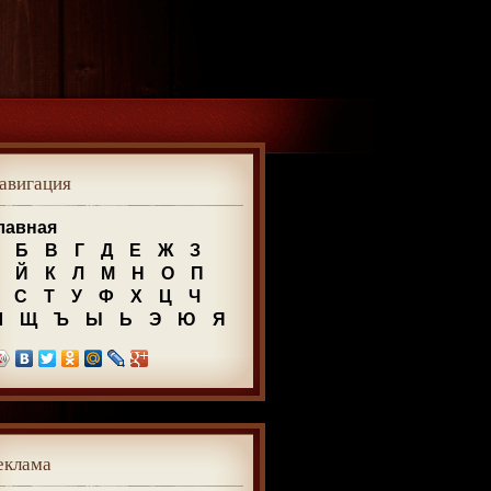
авигация
лавная
Б
В
Г
Д
Е
Ж
З
Й
К
Л
М
Н
О
П
С
Т
У
Ф
Х
Ц
Ч
Ш
Щ
Ъ
Ы
Ь
Э
Ю
Я
еклама