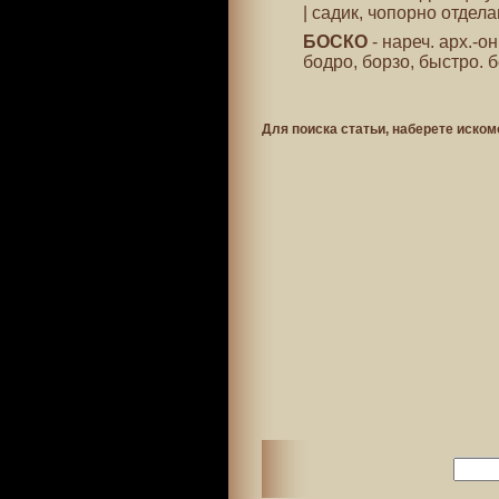
| садик, чопорно отдел
БОСКО
- нареч. арх.-он
бодро, борзо, быстро. 
Для поиска статьи, наберете иском