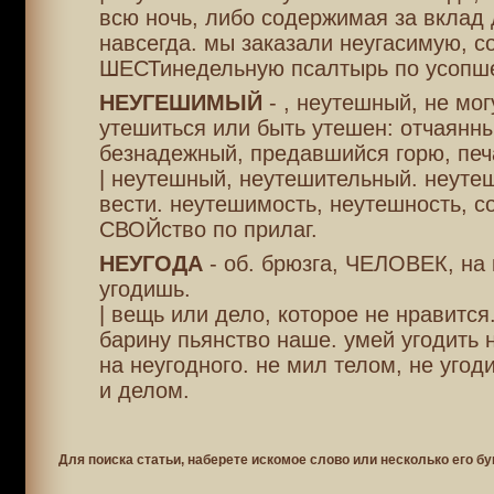
всю ночь, либо содержимая за вклад 
навсегда. мы заказали неугасимую, со
ШЕСТинедельную псалтырь по усопш
НЕУГЕШИМЫЙ
- , неутешный, не мо
утешиться или быть утешен: отчаянн
безнадежный, предавшийся горю, печ
| неутешный, неутешительный. неут
вести. неутешимость, неутешность, с
СВОЙство по прилаг.
НЕУГОДА
- об. брюзга, ЧЕЛОВЕК, на 
угодишь.
| вещь или дело, которое не нравится
барину пьянство наше. умей угодить н
на неугодного. не мил телом, не угод
и делом.
Для поиска статьи, наберете искомое слово или несколько его бу