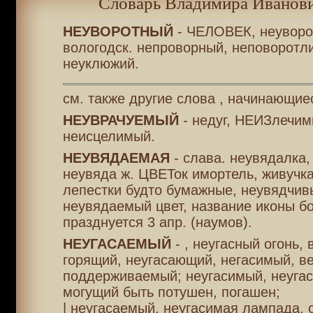
Словарь Владимира Иванови
НЕУВОРОТНЫЙ
- ЧЕЛОВЕК, неуворот
вологодск. непроворный, неповоротл
неуклюжий.
см. также другие слова , начинающие
НЕУВРАЧУЕМЫЙ
- недуг, НЕИЗлечим
неисцелимый.
НЕУВЯДАЕМАЯ
- слава. неувядалка, 
неувяда ж. ЦВЕТок имортель, живучка,
лепестки будто бумажные, неувядчив
неувядаемый цвет, название иконы б
празднуется 3 апр. (наумов).
НЕУГАСАЕМЫЙ
- , неугасный огонь, 
горящий, неугасающий, негасимый, в
поддерживаемый; неугасимый, неуга
могущий быть потушен, погашен;
| неугасаемый. неугасимая лампада, 