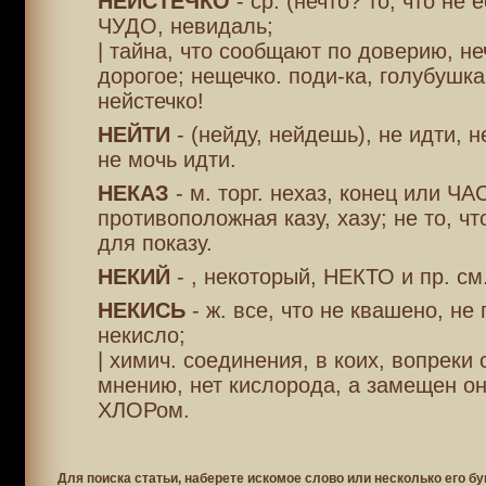
НЕЙСТЕЧКО
- ср. (нечто? то, что не 
ЧУДО, невидаль;
| тайна, что сообщают по доверию, не
дорогое; нещечко. поди-ка, голубушка
нейстечко!
НЕЙТИ
- (нейду, нейдешь), не идти, 
не мочь идти.
НЕКАЗ
- м. торг. нехаз, конец или ЧА
противоположная казу, хазу; не то, чт
для показу.
НЕКИЙ
- , некоторый, НЕКТО и пр. см.
НЕКИСЬ
- ж. все, что не квашено, не
некисло;
| химич. соединения, в коих, вопреки
мнению, нет кислорода, а замещен он
ХЛОРом.
Для поиска статьи, наберете искомое слово или несколько его бу