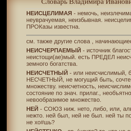
Словарь Владимира Иванови
НЕИСЦЕЛИМАЯ
- немочь, неизлечим
неуврачуемая, неизбывная. неисцели
ПРОКазы известна.
см. также другие слова , начинающие
НЕИСЧЕРПАЕМЫЙ
- источник благос
неистощи(ае)мый. есть ПРЕДЕЛ неис
земного богатства.
НЕИСЧЕТНЫЙ
- или неисчислимый, 
НЕСЧЕТНЫЙ, не могущий быть, сочте
множеству. неисчетность, неисчислим
состояние по знач. прилаг., необъятно
невообразимое множество.
НЕЙ
- СОЮЗ ниж. нето, либо, или, ал
нежто. ней был, ней не был. ней ты 
не хо#шь?