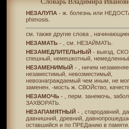
Словарь Владимира Иванови
НЕЗАЛУПА
- ж. болезнь или НЕДОС
рhimosis.
см. также другие слова , начинающие
НЕЗАМАТЬ
- , см. НЕЗАЙМАТЬ.
НЕЗАМЕДЛИТЕЛЬНЫЙ
- выезд, СК
спешный, немешкотный, немедленны
НЕЗАМЕНИМЫЙ
- , ничем незаменя
незаместимый, невозместимый,
невознаграждаемый чем иным, не мо
заменен. -мость ж. СВОЙство, качеств
НЕЗАМОЧЬ
- , перм. занемочь, забол
ЗАХВОРАТЬ.
НЕЗАПАМЯТНЫЙ
- , стародавний, д
давнишний, древний, давнопрошедши
оставшийся и по ПРЕДанию в памяти.