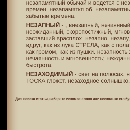
незапамятный обычай и ведется с не
времен. незапамяткп об. незапамятны
забытые времена.
НЕЗАПНЫЙ
- , внезапный, нечаянны
неожиданный, скоропостижный, мгно
заставший врасплох. незапно, незапу,
вдруг, как из лука СТРЕЛА, как с пол
как громом, как из пушки. незапность 
нечаянность и мгновенность; нежданн
быстрота.
НЕЗАХОДИМЫЙ
- свет на полюсах. 
ТОСКА гложет. незаходное солнышко.
Для поиска статьи, наберете искомое слово или несколько его бу