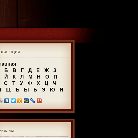
авигация
лавная
Б
В
Г
Д
Е
Ж
З
Й
К
Л
М
Н
О
П
С
Т
У
Ф
Х
Ц
Ч
Ш
Щ
Ъ
Ы
Ь
Э
Ю
Я
еклама