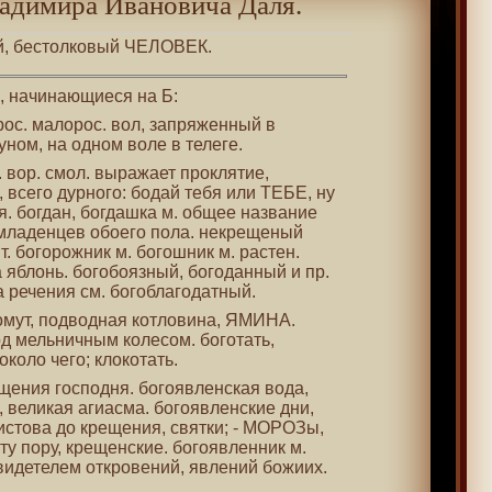
адимира Ивановича Даля.
ый, бестолковый ЧЕЛОВЕК.
 , начинающиеся на Б:
орос. малорос. вол, запряженный в
ном, на одном воле в телеге.
. вор. смол. выражает проклятие,
 всего дурного: бодай тебя или ТЕБЕ, ну
ая. богдан, богдашка м. общее название
младенцев обоего пола. некрещеный
т. богорожник м. богошник м. растен.
да яблонь. богобоязный, богоданный и пр.
 речения см. богоблагодатный.
 омут, подводная котловина, ЯМИНА.
под мельничным колесом. боготать,
около чего; клокотать.
ещения господня. богоявленская вода,
 великая агиасма. богоявленские дни,
истова до крещения, святки; - МОРОЗы,
у пору, крещенские. богоявленник м.
идетелем откровений, явлений божиих.