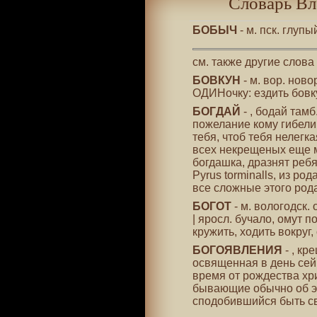
Словарь Вл
БОБЫЧ
- м. пск. глуп
см. также другие слова
БОВКУН
- м. вор. нов
ОДИНочку: ездить бовку
БОГДАЙ
- , бодай тамб
пожелание кому гибели,
тебя, чтоб тебя нелегк
всех некрещеных еще 
богдашка, дразнят ребя
Pyrus torminalls, из ро
все сложные этого рода
БОГОТ
- м. вологодск.
| яросл. бучало, омут 
кружить, ходить вокруг, 
БОГОЯВЛЕНИЯ
- , кр
освященная в день сей,
время от рождества хр
бывающие обычно об эт
сподобившийся быть св