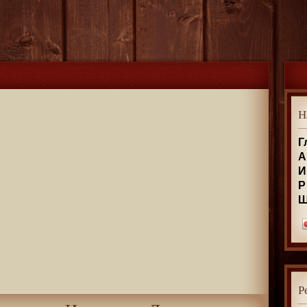
Н
Г
А
И
Р
Р