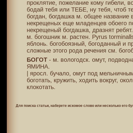
проклятие, пожелание кому гибели, вс
бодай тебя или ТЕБЕ, ну тебя, чтоб т
богдан, богдашка м. общее название 
некрещеных еще младенцев обоего п
некрещеный богдашка, дразнят ребят.
м. богошник м. растен. Pyrus torminall
яблонь. богобоязный, богоданный и пр
сложные этого рода речения см. бого
БОГОТ
- м. вологодск. омут, подводн
ЯМИНА.
| яросл. бучало, омут под мельничны
боготать, кружить, ходить вокруг, окол
клокотать.
Для поиска статьи, наберете искомое слово или несколько его бу