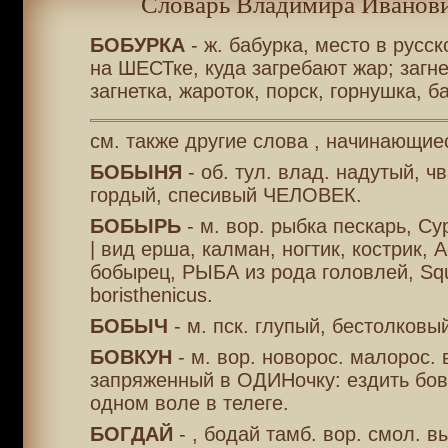
Словарь Владимира Иванови
БОБУРКА
- ж. бабурка, место в русск
на ШЕСТке, куда загребают жар; загнет
загнетка, жароток, порск, горнушка, б
см. также другие слова , начинающиес
БОБЫНЯ
- об. тул. влад. надутый, ч
гордый, спесивый ЧЕЛОВЕК.
БОБЫРЬ
- м. вор. рыбка пескарь, Cyp
| вид ерша, калман, ногтик, кострик, Ac
бобырец, РЫБА из рода головлей, Squ
boristhenicus.
БОБЫЧ
- м. пск. глупый, бестолков
БОВКУН
- м. вор. новорос. малорос. 
запряженный в ОДИНочку: ездить бов
одном воле в телеге.
БОГДАЙ
- , бодай тамб. вор. смол. в