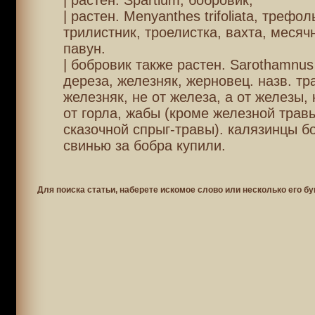
| растен. Spartium, бобровик;
| растен. Menyanthes trifoliata, трефо
трилистник, троелистка, вахта, месячн
павун.
| бобровик также растен. Sarothamnus 
дереза, железняк, жерновец. назв. тр
железняк, не от железа, а от железы, 
от горла, жабы (кроме железной травы
сказочной спрыг-травы). калязинцы бо
свинью за бобра купили.
Для поиска статьи, наберете искомое слово или несколько его бу