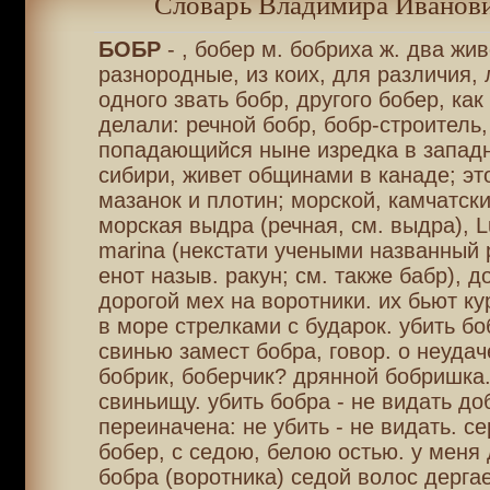
Словарь Владимира Иванови
БОБР
- , бобер м. бобриха ж. два жи
разнородные, из коих, для различия,
одного звать бобр, другого бобер, как
делали: речной бобр, бобр-строитель, 
попадающийся ныне изредка в западны
сибири, живет общинами в канаде; эт
мазанок и плотин; морской, камчатски
морская выдра (речная, см. выдра), Lu
marina (некстати учеными названный 
енот назыв. ракун; см. также бабр), 
дорогой мех на воротники. их бьют к
в море стрелками с бударок. убить боб
свинью замест бобра, говор. о неудач
бобрик, боберчик? дрянной бобришка
свиньищу. убить бобра - не видать до
переиначена: не убить - не видать. с
бобер, с седою, белою остью. у меня
бобра (воротника) седой волос дергае