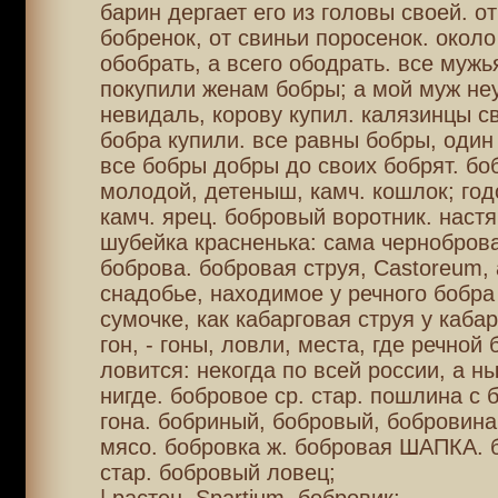
барин дергает его из головы своей. о
бобренок, от свиньи поросенок. около
обобрать, а всего ободрать. все мужь
покупили женам бобры; а мой муж не
невидаль, корову купил. калязинцы с
бобра купили. все равны бобры, один 
все бобры добры до своих бобрят. бо
молодой, детеныш, камч. кошлок; го
камч. ярец. бобровый воротник. настя
шубейка красненька: сама чернобров
боброва. бобровая струя, Castoreum,
снадобье, находимое у речного бобра
сумочке, как кабарговая струя у каба
гон, - гоны, ловли, места, где речной
ловится: некогда по всей россии, а н
нигде. бобровое ср. стар. пошлина с 
гона. бобриный, бобровый, бобровина
мясо. бобровка ж. бобровая ШАПКА. 
стар. бобровый ловец;