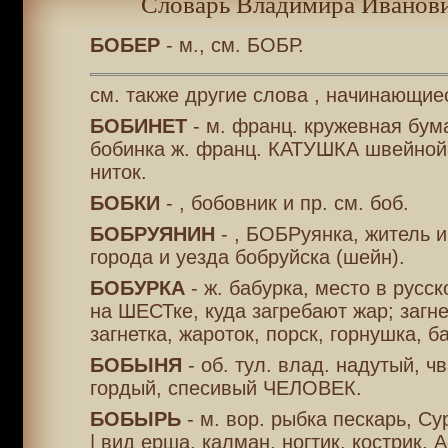
Словарь Владимира Иванови
БОБЕР
- м., см. БОБР.
см. также другие слова , начинающиес
БОБИНЕТ
- м. франц. кружевная бум
бобинка ж. франц. КАТУШКА швейной
ниток.
БОБКИ
- , бобовник и пр. см. боб.
БОБРУЯНИН
- , БОБРуянка, житель 
города и уезда бобруйска (шейн).
БОБУРКА
- ж. бабурка, место в русск
на ШЕСТке, куда загребают жар; загнет
загнетка, жароток, порск, горнушка, б
БОБЫНЯ
- об. тул. влад. надутый, ч
гордый, спесивый ЧЕЛОВЕК.
БОБЫРЬ
- м. вор. рыбка пескарь, Cyp
| вид ерша, калман, ногтик, кострик, Ac