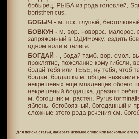
бобырец, РЫБА из рода головлей, Squ
boristhenicus.
БОБЫЧ
- м. пск. глупый, бестолков
БОВКУН
- м. вор. новорос. малорос. 
запряженный в ОДИНочку: ездить бов
одном воле в телеге.
БОГДАЙ
- , бодай тамб. вор. смол. в
проклятие, пожелание кому гибели, вс
бодай тебя или ТЕБЕ, ну тебя, чтоб т
богдан, богдашка м. общее название 
некрещеных еще младенцев обоего п
некрещеный богдашка, дразнят ребят.
м. богошник м. растен. Pyrus torminall
яблонь. богобоязный, богоданный и пр
сложные этого рода речения см. бого
Для поиска статьи, наберете искомое слово или несколько его бу