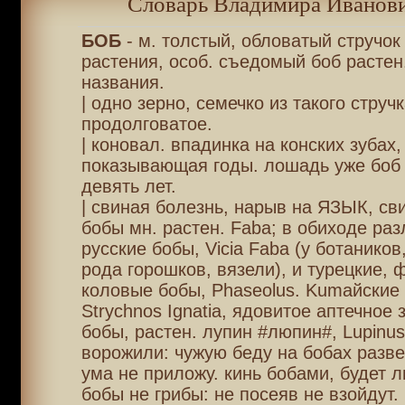
Словарь Владимира Иванови
БОБ
- м. толстый, обловатый стручок
растения, особ. съедомый боб растен.
названия.
| одно зерно, семечко из такого струч
продолговатое.
| коновал. впадинка на конских зубах,
показывающая годы. лошадь уже боб 
девять лет.
| свиная болезнь, нарыв на ЯЗЫК, св
бобы мн. растен. Faba; в обиходе раз
русские бобы, Vicia Faba (у ботаников,
рода горошков, вязели), и турецкие, 
коловые бобы, Phaseolus. Kumaйские 
Strychnos Ignatia, ядовитое аптечное 
бобы, растен. лупин #люпин#, Lupinus
ворожили: чужую беду на бобах развед
ума не приложу. кинь бобами, будет л
бобы не грибы: не посеяв не взойдут.