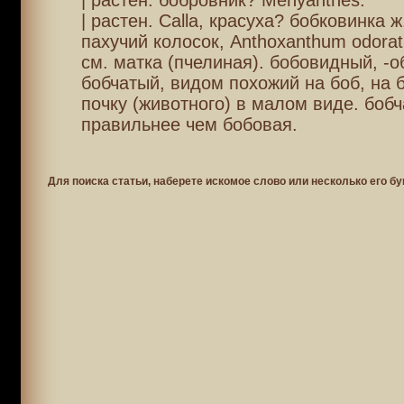
| растен. бобровник? Menyanthes.
| растен. Calla, красуха? бобковинка 
пахучий колосок, Anthoxanthum odorat
см. матка (пчелиная). бобовидный, -о
бобчатый, видом похожий на боб, на б
почку (животного) в малом виде. бобч
правильнее чем бобовая.
Для поиска статьи, наберете искомое слово или несколько его бу