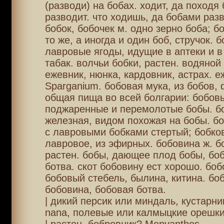
(разводи) на бобах. ходит, да походя
разводит. что ходишь, да бобами раз
бобок, бобочек м. одно зерно боба; бо
то же, а иногда и один боб, стручок. б
лавровые ягоды, идущие в аптеки и 
табак. волчьи бобки, растен. водяной
ежевник, нюнка, кардовник, астрах. е
Sparganium. бобовая мука, из бобов, 
общая пища во всей болгарии: бобовь
поджаренные и перемолотые бобы. бо
железная, видом похожая на бобы. бо
с лавровыми бобками стертый; бобко
лавровое, из эфирных. бобовина ж. б
растен. бобы, дающее плод бобы, боб
ботва. скот бобовину ест хорошо. боб
бобовый стебель, былина, китина. бо
бобовина, бобовая ботва.
| дикий персик или миндаль, кустарни
nana, полевые или калмыцкие орешки