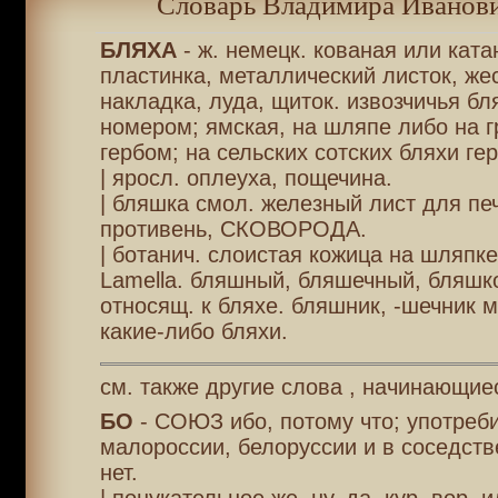
Словарь Владимира Иванови
БЛЯХА
- ж. немецк. кованая или ката
пластинка, металлический листок, же
накладка, луда, щиток. извозчичья бля
номером; ямская, на шляпе либо на г
гербом; на сельских сотских бляхи ге
| яросл. оплеуха, пощечина.
| бляшка смол. железный лист для пе
противень, СКОВОРОДА.
| ботанич. слоистая кожица на шляпке
Lamella. бляшный, бляшечный, бляшк
относящ. к бляхе. бляшник, -шечник 
какие-либо бляхи.
см. также другие слова , начинающиес
БО
- СОЮЗ ибо, потому что; употребит
малороссии, белоруссии и в соседстве
нет.