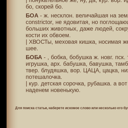
| понукательное же, ну, да, кур. вор. 
бо, скорей бо.
БОА
- ж. несклон. величайшая на зем
constrictor, не ядовитая, но поглоща
больших животных, даже людей, сок
кости их обвоем.
| ХВОСТы, меховая кишка, носимая 
шее.
БОБА
- , бобка, бобушка ж. новг. пск.
игрушка, арх. бабушка, бавушка, тамб
твер. блудяшка, вор. ЦАЦА, цацка, ни
потешалочка.
| кур. детская сорочка, рубашка. а во
наденем новенькую.
Для поиска статьи, наберете искомое слово или несколько его бу