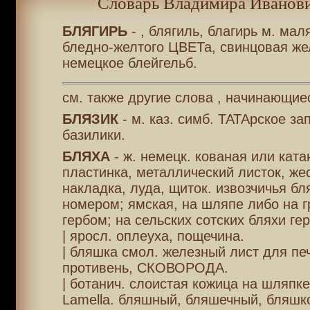
Словарь Владимира Иванови
БЛЯГИРЬ
- , блягиль, благирь м. мал
бледно-желтого ЦВЕТа, свинцовая жел
немецкое блейгельб.
см. также другие слова , начинающиес
БЛЯЗИК
- м. каз. симб. ТАТАрское зап
базилики.
БЛЯХА
- ж. немецк. кованая или ката
пластинка, металлический листок, же
накладка, луда, щиток. извозчичья бля
номером; ямская, на шляпе либо на г
гербом; на сельских сотских бляхи ге
| яросл. оплеуха, пощечина.
| бляшка смол. железный лист для пе
противень, СКОВОРОДА.
| ботанич. слоистая кожица на шляпке
Lamella. бляшный, бляшечный, бляшк