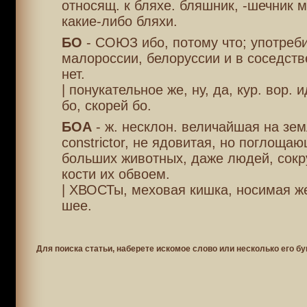
относящ. к бляхе. бляшник, -шечник 
какие-либо бляхи.
БО
- СОЮЗ ибо, потому что; употребит
малороссии, белоруссии и в соседстве
нет.
| понукательное же, ну, да, кур. вор. 
бо, скорей бо.
БОА
- ж. несклон. величайшая на зем
constrictor, не ядовитая, но поглоща
больших животных, даже людей, сок
кости их обвоем.
| ХВОСТы, меховая кишка, носимая 
шее.
Для поиска статьи, наберете искомое слово или несколько его бу