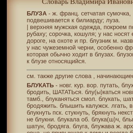
Словарь Владимира Иванови
БЛУЗА
- ж. франц. сетчатая сумочка
подвешивается к билиарду; луза.
| верхняя мужская одежда, покроем п
рубаху; сорочка, кошуля; у нас носят 
дороге, на охоте и пр. блузник м. наз
у нас чужеземной черни, особенно фр
которая обычно ходит в блузах. блузо
к блузе относящийся.
см. также другие слова , начинающиес
БЛУКАТЬ
- новг. кур. вор. путать, бл
бродить, ШАТАТЬся. блу(ы)каться новг.
тамб., блуканяться смол. блукать, ша
бродяжить. блышить калужск. лгать, в
блукнуть пск. стукнуть, брякнуть некст
не блукни. блукала об. блука(ш)ч, блы
шатун, бродяга. блуга, блужава ж. арх