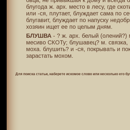
овца, не привыкшая к дому и всегда
блугода ж. арх. место в лесу, где ско
или -ся, плутает, блуждает сама по се
блугавит, блуждает по напуску недобр
хозяин ищет ее по целым дням.
БЛУШВА
- ? ж. арх. белый (олений?)
месиво СКОТу; блушавец? м. связка, 
моха. блушить? и -ся, покрывать и п
зарастать мохом.
Для поиска статьи, наберете искомое слово или несколько его бу