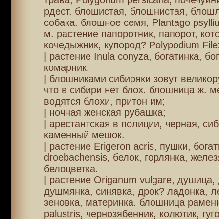
трава, Polygonum persicaria, почечуини
рдест. блошистая, блошнистая, блошл
собака. блошное семя, Plantago psyll
м. растение папоротник, папорот, кот
кочедыжник, купород? Polypodium File
| растение Inula conyza, богатинка, бо
комарник.
| блошниками сибиряки зовут великор
что в сибири нет блох. блошница ж. ме
водятся блохи, притон им;
| ночная женская рубашка;
| арестантская в полиции, черная, сиб
каменный мешок.
| растение Erigeron acris, пушки, богат
droebachensis, белок, горлянка, желез
белоцветка.
| растение Origanum vulgare, душица,
душмянка, синявка, дрок? ладонка, л
зеновка, материнка. блошница раменн
palustris, чернозябенник, колютик, гу