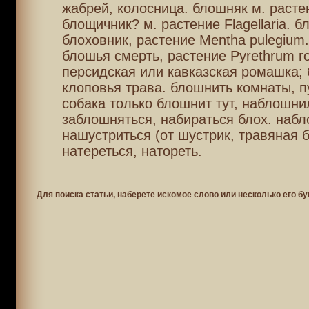
жабрей, колосница. блошняк м. расте
блощичник? м. растение Flagellaria. б
блоховник, растение Mentha pulegium
блошья смерть, растение Pyrethrum r
персидская или кавказская ромашка;
клоповья трава. блошнить комнаты, п
собака только блошнит тут, наблошнил
заблошняться, набираться блох. набл
нашустриться (от шустрик, травяная б
натереться, натореть.
Для поиска статьи, наберете искомое слово или несколько его бу