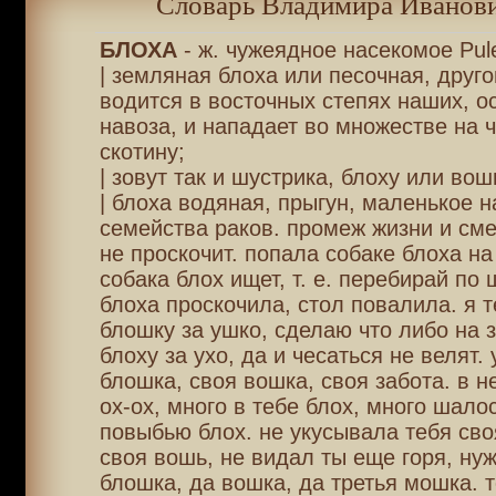
Словарь Владимира Иванови
БЛОХА
- ж. чужеядное насекомое Pulex
| земляная блоха или песочная, друго
водится в восточных степях наших, о
навоза, и нападает во множестве на ч
скотину;
| зовут так и шустрика, блоху или вош
| блоха водяная, прыгун, маленькое н
семейства раков. промеж жизни и см
не проскочит. попала собаке блоха на 
собака блох ищет, т. е. перебирай по 
блоха проскочила, стол повалила. я 
блошку за ушко, сделаю что либо на 
блоху за ухо, да и чесаться не велят. 
блошка, своя вошка, своя забота. в н
ох-ох, много в тебе блох, много шалос
повыбью блох. не укусывала тебя сво
своя вошь, не видал ты еще горя, нуж
блошка, да вошка, да третья мошка. 