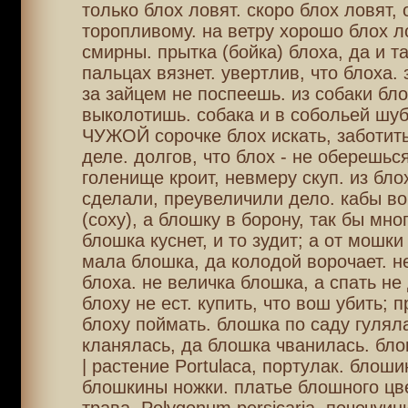
только блох ловят. скоро блох ловят, 
торопливому. на ветру хорошо блох л
смирны. прытка (бойка) блоха, да и та
пальцах вязнет. увертлив, что блоха. 
за зайцем не поспеешь. из собаки бло
выколотишь. собака и в собольей шуб
ЧУЖОЙ сорочке блох искать, заботит
деле. долгов, что блох - не оберешься
голенище кроит, невмеру скуп. из бло
сделали, преувеличили дело. кабы во
(соху), а блошку в борону, так бы мно
блошка куснет, и то зудит; а от мошки
мала блошка, да колодой ворочает. н
блоха. не величка блошка, а спать не 
блоху не ест. купить, что вош убить; п
блоху поймать. блошка по саду гулял
кланялась, да блошка чванилась. бло
| растение Portulaca, портулак. блош
блошкины ножки. платье блошного цв