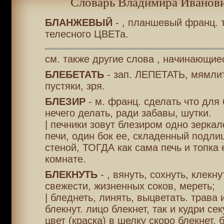
Словарь Владимира Иванови
БЛАНЖЕВЫЙ
- , планшевый франц. т
телесного ЦВЕТа.
см. также другие слова , начинающиес
БЛЕБЕТАТЬ
- зап. ЛЕПЕТАТЬ, мямлит
пустяки, зря.
БЛЕЗИР
- м. франц. сделать что для 
нечего делать, ради забавы, шутки.
| печники зовут блезиром одно зерка
печи, один бок ее, складенный подлиц
стеной, ТОГДА как сама печь и топка 
комнате.
БЛЕКНУТЬ
- , вянуть, сохнуть, клекн
свежести, жизненных соков, мереть;
| бледнеть, линять, выцветать. трава 
блекнут. лицо блекнет, так и кудри се
цвет (краска) в шелку скоро блекнет. 