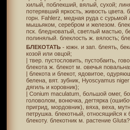
хилый, поблекший, вялый, сухой; лин
потерявший яркость, живость цвета. 
горн. Fahlerz, медная руда с сурьмой
мышьяком, серебром и железом. блек
пск. бледноватый, светлый мастью, б
полинялый. блеклость ж. вялость; бл
БЛЕКОТАТЬ
- южн. и зап. блеять, бек
козой или овцой;
| твер. пустословить, пустобаить, гов
блекота ж. блекот м. овечья повальна
| блекота и блекот, ядовитое, одуря
белена, вят. зубник, Hyoscyamus nige
дягиль и коровник);
| Conium maculatum, большой омег, б
головолом, вонючка, дегтярка (ошибо
пригрид, мордовник), вяха, веха, мут
петрушка. блекотный, относящийся к 
блекоту. блекотник м. растение Gluta?