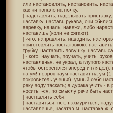
или настановлять, настановить. наст
как ни попало на полку.
| надставлять, наделывать приставку
наставку. наставь рукава, они сбились
веревку, началь, навяжи, либо нарасти
наставишь (коли не сягают).
| -что, направлять, наводить, настора
приготовлять постановкою. наставить
трубку. наставить ловушку. наставь с
| - кого, научать, поучать, учить, руко
наставленья. не украл, а глупого каста
чтобы остерегался вперед и глядел).
на ум! пророк наум наставит на ум (1
покровитель ученья). умный себя наст
реку воду таскать; а дурака учить - в
носить. -ся, по смыслу речи быть нас
| наставлять себя.
| наставиться, пск. нахмуриться, наду
наставленье, насатав м. наставка ж. о