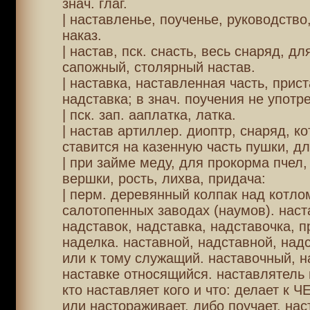
знач. глаг.
| наставленье, поученье, руководство
наказ.
| настав, пск. снасть, весь снаряд, д
сапожный, столярный настав.
| наставка, наставленная часть, прист
надставка; в знач. поучения не употре
| пск. зап. ааплатка, латка.
| настав артиллер. диоптр, снаряд, к
ставится на казенную часть пушки, дл
| при займе меду, для прокорма пчел,
вершки, рость, лихва, придача:
| перм. деревянный колпак над котло
салотопенных заводах (наумов). наст
надставок, надставка, надставочка, п
наделка. наставной, надставной, на
или к тому служащий. наставочный, н
наставке относящийся. наставлятель м
кто наставляет кого и что: делает к Ч
или настораживает, либо поучает. нас