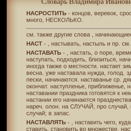
Словарь Владимира Иванови
НАСРОСТИТЬ
- концов, веревок, сро
много, НЕСКОЛЬКО.
см. также другие слова , начинающие
НАСТ
- , настывать, настыль и пр. с
НАСТАВАТЬ
- , настать, о поре, врем
наступать, подходить, близиться, нач
иногда также о местности. настает зи
весна. уже наставала нужда, голод. з
пески, начинаются. наставанье ср. дя
окончат. наступленье, приближенье, н
наставании праздника готовятся к нем
настании его начинаются празднества
нареч. олон. на СЛУЧАЙ, про случай, 
случай; в запас.
НАСТАВЛЯТЬ
- , наставить чего, куда
ставить, становить во множестве, на