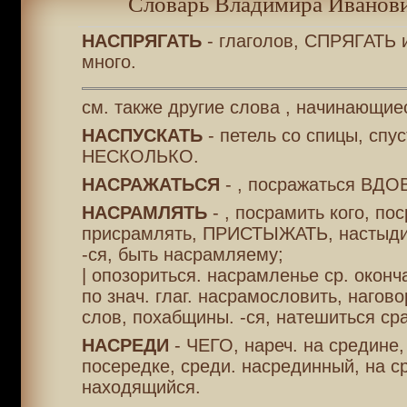
Словарь Владимира Иванови
НАСПРЯГАТЬ
- глаголов, СПРЯГАТЬ и
много.
см. также другие слова , начинающие
НАСПУСКАТЬ
- петель со спицы, спус
НЕСКОЛЬКО.
НАСРАЖАТЬСЯ
- , посражаться ВДО
НАСРАМЛЯТЬ
- , посрамить кого, по
присрамлять, ПРИСТЫЖАТЬ, настыдит
-ся, быть насрамляему;
| опозориться. насрамленье ср. оконч
по знач. глаг. насрамословить, нагов
слов, похабщины. -ся, натешиться ср
НАСРЕДИ
- ЧЕГО, нареч. на средине,
посередке, среди. насрединный, на с
находящийся.