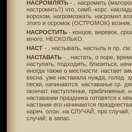
НАСРОМЛЯТЬ
- , насромить (малоро
настромить?) что, симб.-корс. накла
ворохом, нагромозжать. насромил воз
этого и осромок (ОСТРОМОК) возник.
НАСРОСТИТЬ
- концов, веревок, сро
много, НЕСКОЛЬКО.
НАСТ
- , настывать, настыль и пр. с
НАСТАВАТЬ
- , настать, о поре, врем
наступать, подходить, близиться, нач
иногда также о местности. настает зи
весна. уже наставала нужда, голод. з
пески, начинаются. наставанье ср. дя
окончат. наступленье, приближенье, н
наставании праздника готовятся к нем
настании его начинаются празднества
нареч. олон. на СЛУЧАЙ, про случай, 
случай; в запас.