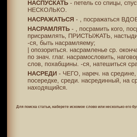
НАСПУСКАТЬ
- петель со спицы, спус
НЕСКОЛЬКО.
НАСРАЖАТЬСЯ
- , посражаться ВДО
НАСРАМЛЯТЬ
- , посрамить кого, по
присрамлять, ПРИСТЫЖАТЬ, настыдит
-ся, быть насрамляему;
| опозориться. насрамленье ср. оконч
по знач. глаг. насрамословить, нагов
слов, похабщины. -ся, натешиться ср
НАСРЕДИ
- ЧЕГО, нареч. на средине,
посередке, среди. насрединный, на с
находящийся.
Для поиска статьи, наберете искомое слово или несколько его бу