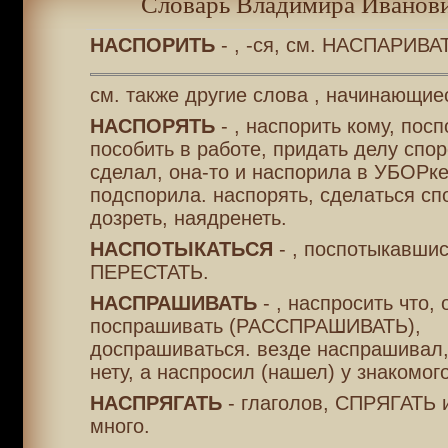
Словарь Владимира Иванови
НАСПОРИТЬ
- , -ся, см. НАСПАРИВА
см. также другие слова , начинающие
НАСПОРЯТЬ
- , наспорить кому, посп
пособить в работе, придать делу спор
сделал, она-то и наспорила в УБОРке
подспорила. наспорять, сделаться сп
дозреть, наядренеть.
НАСПОТЫКАТЬСЯ
- , поспотыкавшис
ПЕРЕСТАТЬ.
НАСПРАШИВАТЬ
- , наспросить что, 
поспрашивать (РАССПРАШИВАТЬ),
доспрашиваться. везде наспрашивал,
нету, а наспросил (нашел) у знакомого
НАСПРЯГАТЬ
- глаголов, СПРЯГАТЬ и
много.