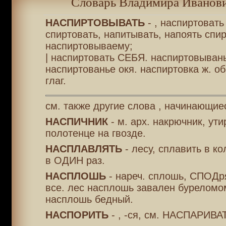
Словарь Владимира Иванови
НАСПИРТОВЫВАТЬ
- , наспиртовать 
спиртовать, напитывать, напоять спир
наспиртовываему;
| наспиртовать СЕБЯ. наспиртовывань
наспиртованье окя. наспиртовка ж. об
глаг.
см. также другие слова , начинающие
НАСПИЧНИК
- м. арх. накрючник, ути
полотенце на гвозде.
НАСПЛАВЛЯТЬ
- лесу, сплавить в ко
в ОДИН раз.
НАСПЛОШЬ
- нареч. сплошь, СПОДря
все. лес насплошь завален буреломом
насплошь бедный.
НАСПОРИТЬ
- , -ся, см. НАСПАРИВА