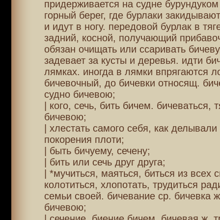
придерживается на судне бурундуком 
горный берег, где бурлаки закидывают
и идут в ногу. передовой бурлак в тяг
задний, косной, получающий прибаво
обязан очищать или ссаривать бичеву,
задевает за кусты и деревья. идти би
лямках. иногда в лямки впрягаются л
бичевочный, до бичевки относящ. бич
судно бичевою;
| кого, сечь, бить бичем. бичеваться, 
бичевою;
| хлестать самого себя, как делывали
покорения плоти;
| быть бичуему, сечену;
| бить или сечь друг друга;
| *мучиться, маяться, биться из всех с
колотиться, хлопотать, трудиться рад
семьи своей. бичевание ср. бичевка ж
бичевою;
| сечение, биение бичем. бичевая ж. 