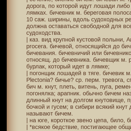
дорога, по которой идут лошади либо
лямках. бичевник м. береговая полоса
10 саж. ширины, вдоль судоходных ре
должна оставаться свободной для вс
судоходства.
| каз. вид крупной кустовой полыни, A
procera. бичевой, относящийся до би
бичевания. бичевничий или бичевник
относящ. до бичевника. бичевщик м. 
бурлак, который идет в лямке;
| погонщик лошадей в тяге. бичевик м.
Plectonia? бичье? ср. перм. тревога, с
бич м. кнут, плеть, витень, пуга, реме
погонялка; арапник. обычно бичем н
длинный кнут на долгом кнутовище, п
бочкой и гусем; в сибири всякий кнут
называют бичем.
| на юге, короткое звено цепа, било, б
| *всякое бедствие, постигающее общ