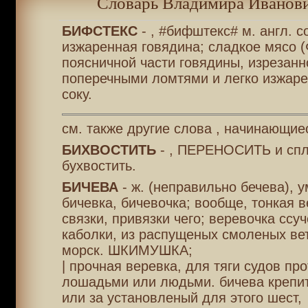
Словарь Владимира Иванови
БИФСТЕКС
- , #бифштекс# м. англ. с
изжаренная говядина; сладкое мясо 
поясничной части говядины, изрезанн
поперечными ломтями и легко изжаре
соку.
см. также другие слова , начинающиес
БИХВОСТИТЬ
- , ПЕРЕНОСИТЬ и спле
бухвостить.
БИЧЕВА
- ж. (неправильно бечева), у
бичевка, бичевочка; вообще, тонкая в
связки, привязки чего; веревочка ссу
каболки, из распущеных смоленых вет
морск. ШКИМУШКА;
| прочная веревка, для тяги судов пр
лошадьми или людьми. бичева крепит
или за установленый для этого шест,