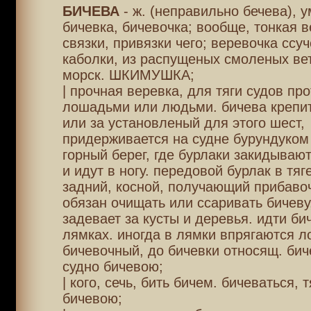
БИЧЕВА
- ж. (неправильно бечева), у
бичевка, бичевочка; вообще, тонкая в
связки, привязки чего; веревочка ссу
каболки, из распущеных смоленых вет
морск. ШКИМУШКА;
| прочная веревка, для тяги судов пр
лошадьми или людьми. бичева крепит
или за установленый для этого шест,
придерживается на судне бурундуком 
горный берег, где бурлаки закидывают
и идут в ногу. передовой бурлак в тяг
задний, косной, получающий прибаво
обязан очищать или ссаривать бичеву,
задевает за кусты и деревья. идти би
лямках. иногда в лямки впрягаются л
бичевочный, до бичевки относящ. бич
судно бичевою;
| кого, сечь, бить бичем. бичеваться, 
бичевою;