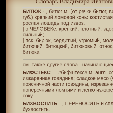
Словарь Владимира Иванови
БИТЮК
- , битюг м. (от речки битюг, 
губ.) крепкий ломовой конь: костистая
рослая лошадь под извоз.
| о ЧЕЛОВЕКе: крепкий, плотный, здо
сильный;
| пск. бирюк, сердитый, угрюмый, мо
битючий, битюцкий, битюковый, отно
битюка.
см. также другие слова , начинающиес
БИФСТЕКС
- , #бифштекс# м. англ. с
изжаренная говядина; сладкое мясо 
поясничной части говядины, изрезанн
поперечными ломтями и легко изжаре
соку.
БИХВОСТИТЬ
- , ПЕРЕНОСИТЬ и спле
бухвостить.