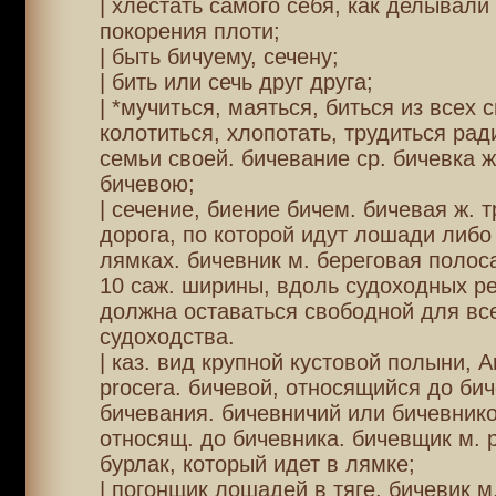
| хлестать самого себя, как делывали
покорения плоти;
| быть бичуему, сечену;
| бить или сечь друг друга;
| *мучиться, маяться, биться из всех с
колотиться, хлопотать, трудиться рад
семьи своей. бичевание ср. бичевка ж
бичевою;
| сечение, биение бичем. бичевая ж. 
дорога, по которой идут лошади либо
лямках. бичевник м. береговая полоса
10 саж. ширины, вдоль судоходных ре
должна оставаться свободной для вс
судоходства.
| каз. вид крупной кустовой полыни, A
procera. бичевой, относящийся до би
бичевания. бичевничий или бичевник
относящ. до бичевника. бичевщик м. 
бурлак, который идет в лямке;
| погонщик лошадей в тяге. бичевик м.