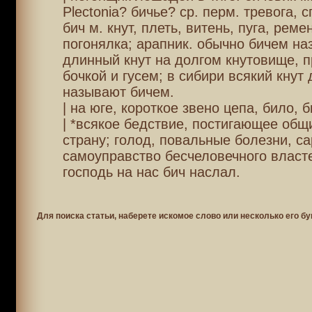
Plectonia? бичье? ср. перм. тревога, с
бич м. кнут, плеть, витень, пуга, реме
погонялка; арапник. обычно бичем н
длинный кнут на долгом кнутовище, п
бочкой и гусем; в сибири всякий кнут
называют бичем.
| на юге, короткое звено цепа, било, б
| *всякое бедствие, постигающее общ
страну; голод, повальные болезни, са
самоуправство бесчеловечного власте
господь на нас бич наслал.
Для поиска статьи, наберете искомое слово или несколько его бу