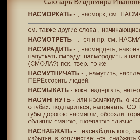
Словарь Владимира Иванови
НАСМОРКАТЬ
- , насморк, см. НАС
см. также другие слова , начинающие
НАСМОТРЕТЬ
- , -ся и пр. см. НАС
НАСМРАДИТЬ
- , насмердеть, навоня
напускать смраду; насмородить и на
(СМОЛА?) пск. твер. то же.
НАСМУТНИЧАТЬ
- , намутить, наспле
ПЕРЕссорить людей.
НАСМЫКАТЬ
- южн. надергать, натер
НАСМЯГНУТЬ
- или насмякнуть, о час
о губах: подпариться, напревать, С
губы дорогою насмягли, обсохли, горя
облипли смагою, гноеватою слизью.
НАСНАБЖАТЬ
- , наснабдить кого, с
избытке, в количестве; -ся, снабжать