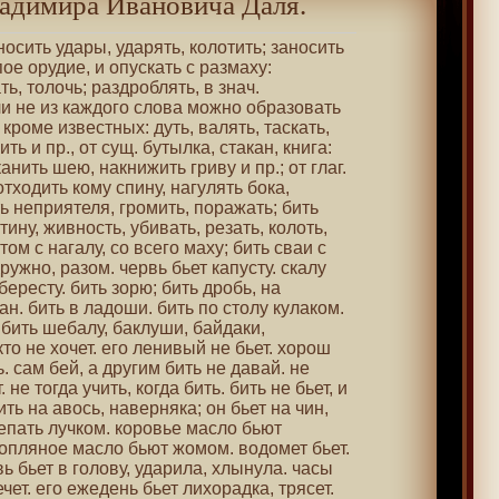
адимира Ивановича Даля.
аносить удары, ударять, колотить; заносить
пое орудие, и опускать с размаху:
ть, толочь; раздроблять, в знач.
 не из каждого слова можно образовать
 кроме известных: дуть, валять, таскать,
ть и пр., от сущ. бутылка, стакан, книга:
анить шею, накнижить гриву и пр.; от глаг.
 отходить кому спину, нагулять бока,
ть неприятеля, громить, поражать; бить
тину, живность, убивать, резать, колоть,
ом с нагалу, со всего маху; бить сваи с
дружно, разом. червь бьет капусту. скалу
ересту. бить зорю; бить дробь, на
ан. бить в ладоши. бить по столу кулаком.
 бить шебалу, баклуши, байдаки,
 кто не хочет. его ленивый не бьет. хорош
ь. сам бей, а другим бить не давай. не
. не тогда учить, когда бить. бить не бьет, и
ить на авось, наверняка; он бьет на чин,
репать лучком. коровье масло бьют
нопляное масло бьют жомом. водомет бьет.
ь бьет в голову, ударила, хлынула. часы
ечет. его ежедень бьет лихорадка, трясет.