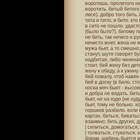
воротишь. пролитого не 
воротить. битый битого 
лисе). добро того бить, 
тита и пито, и бито. кто
в сито не пошло. удастс
(было быто?). битому пс
не бить, так нечего и р
нечисто жнет. жена не м
мужа бьет, а то смешно
станут, шутя говорят бу
надбитая, либо чиненая
стоит. бей жену без дет
жену к обеду, а к ужину
бей помалу, чтоб навек 
бей в доску (в било, с
носка мяч бьют - высок
и добра не видать. бить
бьет, не на худо (не худ
бьет, тому не больно. х
горшков разбило. коли н
картах. биться, биватьс
взаимно; бить других, д
| силиться, домогаться;
| толкаться, стукаться,
бокам. щебень бьется и