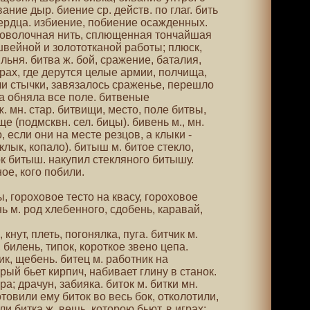
ание дыр. биение ср. действ. по глаг. бить
сердца. избиение, побиение осажденных.
проволочная нить, сплющенная тончайшая
швейной и золототканой работы; плюск,
ьня. битва ж. бой, сражение, баталия,
рах, где дерутся целые армии, полчища,
ли стычки, завязалось сраженье, перешло
ва обняла все поле. битвеные
. мн. стар. битвищи, место, поле битвы,
е (подмсквн. сел. бицы). бивень м., мн.
, если они на месте резцов, а клыки -
клык, копало). битыш м. битое стекло,
ок битыш. накупил стекляного битышу.
ое, кого побили.
ы, гороховое тесто на квасу, гороховое
нь м. род хлебенного, сдобень, каравай,
, кнут, плеть, погонялка, пуга. битчик м.
 билень, типок, короткое звено цепа.
к, щебень. битец м. работник на
рый бьет кирпич, набивает глину в станок.
ра; драчун, забияка. биток м. битки мн.
отовили ему биток во весь бок, отколотили,
ли битка ж. вещь, которою бьют, в играх: