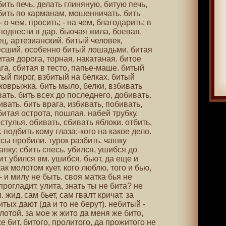
бить печь, делать глиняную, битую печь,
бить по карманам, мошенничать. бить
 о чем, просить; - на чем, благодарить; в
 поднести в дар. бьючая жила, боевая,
ц, артезианский. битый человек,
сший, особенно битый лошадьми. битая
итая дорога, торная, накатаная. битое
ага, сбитая в тесто, папье-маше. битый
тый пирог, взбитый на белках. битый
 коврыжка. бить мыло, белки, взбивать
вать. бить всех до последнего, добивать.
ивать. бить врага, избивать, побивать,
битая острота, пошлая. набей трубку.
стулья. обивать, сбивать яблоки. отбить,
. подбить кому глаза;-кого на какое дело.
асы пробили. турок разбить. чашку
апку; сбить спесь. убился, ушибся до
ит убился вм. ушибся. бьют, да еще и
как молотом кует. кого люблю, того и бью,
- и милу не быть. своя матка бья не
прогладит. улита, знать ты не бита? не
 жид. сам бьет, сам гвалт кричат. за
тых дают (да и то не берут). небитый -
лотой. за мое ж жито да меня же бито,
е бит. битого, пролитого, да прожитого не