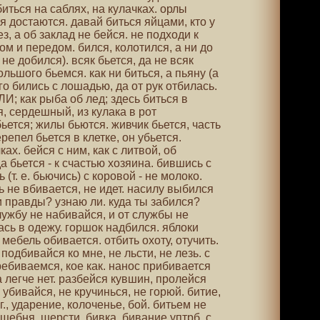
биться на саблях, на кулачках. орлы
 достаются. давай биться яйцами, кто у
ез, а об заклад не бейся. не подходи к
ом и передом. бился, колотился, а ни до
 не добился). всяк бьется, да не всяк
льшого бьемся. как ни биться, а пьяну (а
го бились с лошадью, да от рук отбилась.
ЛИ; как рыба об лед; здесь биться в
, сердешный, из кулака в рот
ьется; жилы бьются. живчик бьется, часть
епел бьется в клетке, он убьется.
ах. бейся с ним, как с литвой, об
а бьется - к счастью хозяина. бившись с
 (т. е. бьючись) с коровой - не молоко.
ь не вбивается, не идет. насилу выбился
и правды? узнаю ли. куда ты забился?
ужбу не набивайся, и от службы не
сь в одежу. горшок надбился. яблоки
мебель обивается. отбить охоту, отучить.
подбивайся ко мне, не льсти, не лезь. с
ребиваемся, кое как. нанос прибивается
а легче нет. разбейся кувшин, пролейся
е убивайся, не кручинься, не горюй. битие,
аг., ударение, колоченье, бой. битьем не
щебня, шерсти. бивка, бивание уптрб. с