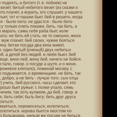
поднять, а битого (т. е. побоев) не
везет. битый небитого везет (из сказки о
кто плачет, а журить, кто слушает. у нашего
 пьет, тот и горшки бьет. бей в решето, когда
я - было пито; не удастся - было бито
у только плеть покажи. бить, так бить, а
ук марать. сама себя раба бьет, коли
ать: не бить ей стать. не то смешно, жена
, муж плачет. бей своих, чужие бояться
яну. битая посуда два века живет,
. один битый (ученый) двух небитых
ей, а детей без людей. и любя бьют. бей
 еще. вино пей, жену бей, ничего не бойся.
стало, говор. о посуде а шутя, и о жене.
торожевое клепало), поминай москву. с
о подымается, о временщике. не бить, так
, добро, а не бить - лучше того. сын отца
у) учить. бей русского, часы сделает. кто
орошо бьет ружье: с полки упало, семь
ечем, так хоть кулаком, да бей, говор. в
я, бить себя; быть биту; бить друг друга
раться;
 маяться, перемогаться, колотиться;
 колотиться. корова бьется хвостом по
з булыжника. нельзя же посуде не биться.