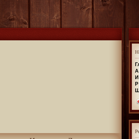
Н
Г
А
И
Р
Р