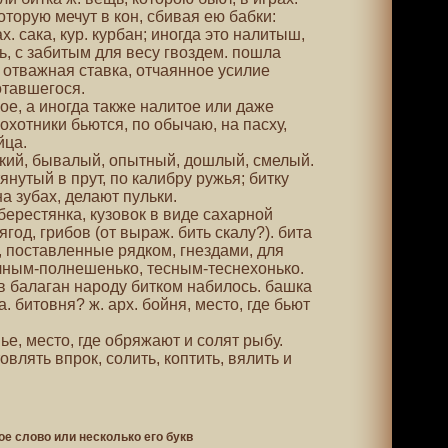
которую мечут в кон, сбивая ею бабки:
ах. сака, кур. курбан; иногда это налитыш,
ь, с забитым для весу гвоздем. пошла
, отважная ставка, отчаянное усилие
отавшегося.
кое, а иногда также налитое или даже
охотники бьются, по обычаю, на пасху,
йца.
ойкий, бывалый, опытный, дошлый, смелый.
тянутый в прут, по калибру ружья; битку
на зубах, делают пульки.
. берестянка, кузовок в виде сахарной
год, грибов (от выраж. бить скалу?). бита
ы, поставленные рядком, гнездами, для
олным-полнешенько, тесным-теснехонько.
в балаган народу битком набилось. башка
. битовня? ж. арх. бойня, место, где бьют
ье, место, где обряжают и солят рыбу.
овлять впрок, солить, коптить, вялить и
ое слово или несколько его букв