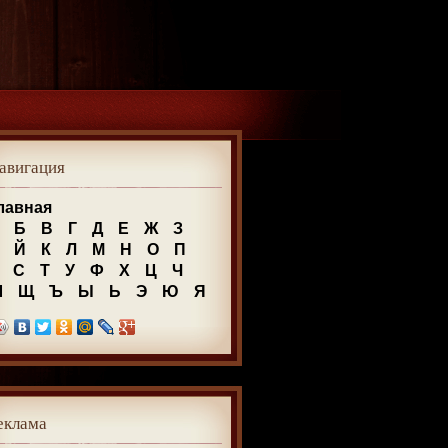
авигация
лавная
Б
В
Г
Д
Е
Ж
З
Й
К
Л
М
Н
О
П
С
Т
У
Ф
Х
Ц
Ч
Ш
Щ
Ъ
Ы
Ь
Э
Ю
Я
еклама