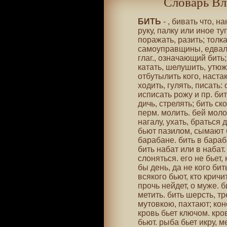
Словарь Вл
БИТЬ
- , бивать что, н
руку, палку или иное ту
поражать, разить; толка
самоуправщины, едвали
глаг., означающий бить;
катать, шелушить, утюжи
отбутылить кого, настак
ходить, гулять, писать:
исписать рожу и пр. би
дичь, стрелять; бить ско
перм. молить. бей молот
нагалу, ухать, браться 
бьют пазилом, сымают б
барабане. бить в бараб
бить набат или в набат.
слоняться. его не бьет,
бы день, да не кого бит
всякого бьют, кто кричит
прочь нейдет, о муже. б
метить. бить шерсть, т
мутовкою, пахтают; ко
кровь бьет ключом. кров
бьют. рыба бьет икру, м