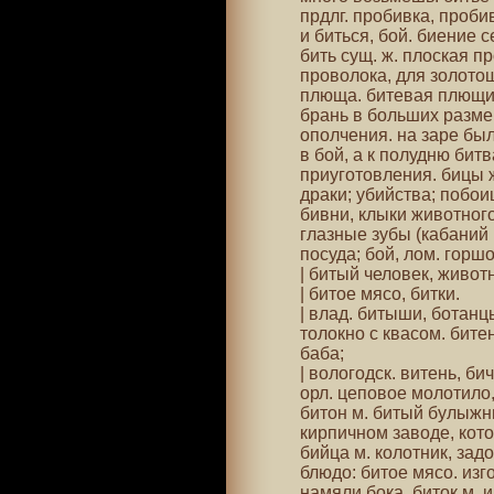
прдлг. пробивка, пробив
и биться, бой. биение 
бить сущ. ж. плоская 
проволока, для золото
плюща. битевая плющил
брань в больших разме
ополчения. на заре бы
в бой, а к полудню бит
приуготовления. бицы ж
драки; убийства; побоищ
бивни, клыки животного
глазные зубы (кабаний 
посуда; бой, лом. горш
| битый человек, животн
| битое мясо, битки.
| влад. битыши, ботанц
толокно с квасом. бите
баба;
| вологодск. витень, бич
орл. цеповое молотило,
битон м. битый булыжни
кирпичном заводе, кото
бийца м. колотник, задо
блюдо: битое мясо. изг
намяли бока. биток м. и