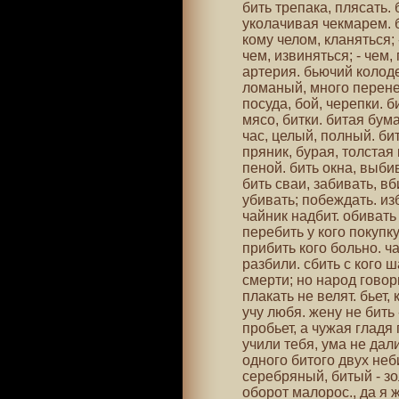
бить трепака, плясать. 
уколачивая чекмарем. 
кому челом, кланяться; -
чем, извиняться; - чем,
артерия. бьючий колоде
ломаный, много перене
посуда, бой, черепки. б
мясо, битки. битая бум
час, целый, полный. би
пряник, бурая, толстая
пеной. бить окна, выби
бить сваи, забивать, вб
убивать; побеждать. из
чайник надбит. обивать 
перебить у кого покупку
прибить кого больно. ч
разбили. сбить с кого ш
смерти; но народ говор
плакать не велят. бьет, 
учу любя. жену не бить 
пробьет, а чужая гладя 
учили тебя, ума не дали.
одного битого двух неби
серебряный, битый - зо
оборот малорос., да я ж