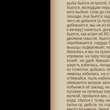
рыба бьется острогой. 
бьются, молодцам перья
кого выбьет. спор до сл
лошади, она бьется зад
чего не добился (а пути
добивается. мы не из бо
к вечеру) напиться. дол
бьется, как козел об ЯС
двояком смысле. бьется
перебивается. сердце б
мышцы подергивает. пер
бивались и мы на кулачк
упрямом. на пиру посуд
козой - не удой. бившись
шерсть взбилась. гвозд
из толкотни. добьюсь л
лимоны избились. на сл
отбивайся. пыль набила
обиваются ветром. моя 
побьемся об заклад. не 
пуговки на петельку пе
волной. пробился век, 
вода. сбился с толку. н
битье ср. действ. по гл
много возьмешь. битьё 