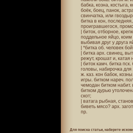
бабка, козна, костыга, 
боёк, боец, панок, астр
свинчатка, или гвоздыр
битка в кон, последняя
проигравшегося, пром
| биток, отборное, креп
поддельное яйцо, коим 
выбивая друг у друга я
| *битка об. человек б
| битка арх. свинец, вы
режут, крошат и, катая 
| биток камч. битка пск
головы, набирочка для я
ж. каз. кон бабок, козн
игры. битком нареч. п
чемодан битком набит. 
битком дурью утолочена
скот;
| ватага рыбная, станов
биветь мясо? арх. загот
пр.
Для поиска статьи, наберете иском