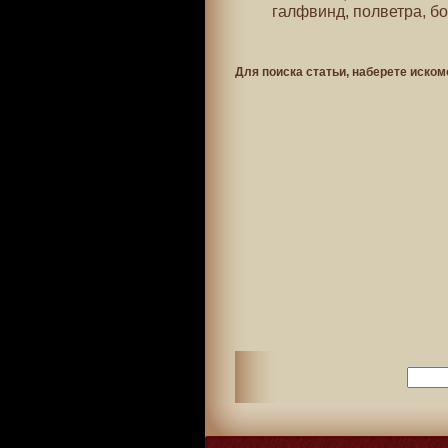
галфвинд, полветра, бо
Для поиска статьи, наберете иском