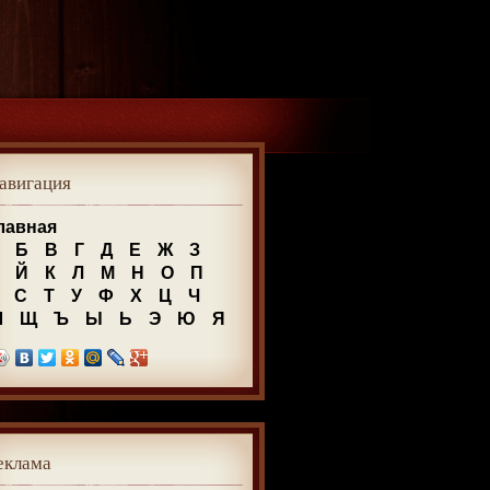
авигация
лавная
Б
В
Г
Д
Е
Ж
З
Й
К
Л
М
Н
О
П
С
Т
У
Ф
Х
Ц
Ч
Ш
Щ
Ъ
Ы
Ь
Э
Ю
Я
еклама