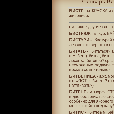
Словарь Вл
БИСТР
- м. КРАСКА из
живописи.
см. также другие слова
БИСТРЮК
- м. кур. Б
БИСТУРИ
- , бистурей
лезвие его вершка в п
БИТАТЬ
- , битаться?
(см. беть). битва, бито
лесенка. битовье? ср. а
несмоленые, ходячие сн
весьма сомнительно).
БИТВЕНИЦА
- арх. мо
(от ФЛОТск. битенг? от 
натягивать?).
БИТЕНГ
- м. морск. С
в две бревенчатые стой
особенно для якорного к
морск. стойка под палу
БИТИС
- , битезь м. б