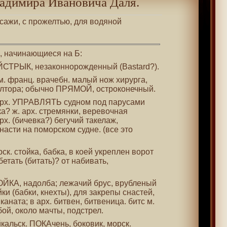
адимира Ивановича Даля.
 сажи, с прожелтью, для водяной
 , начинающиеся на Б:
АЙСТРЫК, незаконнорожденный (Bastard?).
 м. франц. врачебн. малый нож хирурга,
олтора; обычно ПРЯМОЙ, остроконечный.
 арх. УПРАВЛЯТЬ судном под парусами
вка? ж. арх. стремянки, веревочная
рх. (бичевка?) бегучий такелаж,
асти на поморском судне. (все это
рск. стойка, бабка, в коей укреплен ворот
бетать (битать)? от набивать,
ТОЙКА, надолба; лежачий брус, врубленый
ки (бабки, кнехты), для закрепы снастей,
аната; в арх. битвен, битвеница. битс м.
бой, около мачты, подстрел.
айкальск. ПОКАчень, боковик, морск.