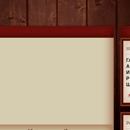
Н
Г
А
И
Р
Р