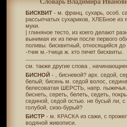
Словарь Владимира Иванови
БИСКВИТ
- м. франц. сухарь, особ. с
рассыпчатых сухариков, ХЛЕБное из я
муки.
| глиняное тесто, из коего делают ра
вынимая их из печи после первого обж
поливы. бисквитный, относящийся до 
-тчик м.-тчица ж. кто печет бисквиты.
см. также другие слова , начинающиес
БИСНОЙ
- , бисневой? арх. седой, с
белый; бисень м. седой волос, седина
белесоватая ШЕРСТЬ, напр. пыжечья.
биснеть, сереть, белеть, седеть, покр
сединой, седой остью. не бусый ли, с 
голубой, сизо-бурый?
БИСТР
- м. КРАСКА из сажи, с проже
водяной живописи.