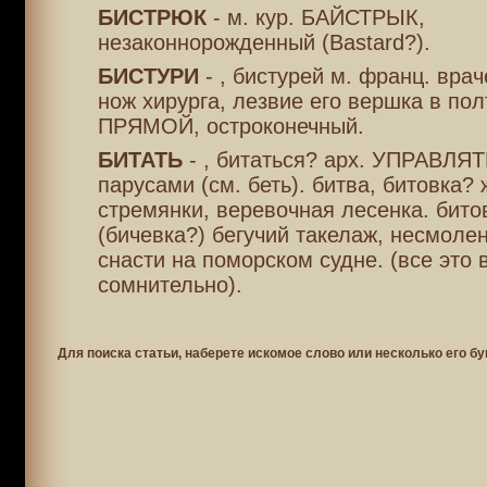
БИСТРЮК
- м. кур. БАЙСТРЫК,
незаконнорожденный (Bastard?).
БИСТУРИ
- , бистурей м. франц. вра
нож хирурга, лезвие его вершка в пол
ПРЯМОЙ, остроконечный.
БИТАТЬ
- , битаться? арх. УПРАВЛЯТ
парусами (см. беть). битва, битовка? ж
стремянки, веревочная лесенка. битов
(бичевка?) бегучий такелаж, несмоле
снасти на поморском судне. (все это 
сомнительно).
Для поиска статьи, наберете искомое слово или несколько его бу