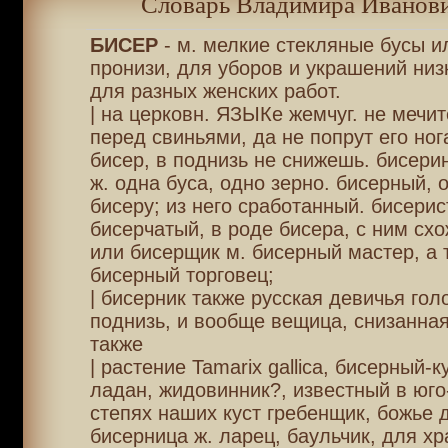
Словарь Владимира Иванови
БИСЕР
- м. мелкие стекляные бусы и
пронизи, для уборов и украшений низ
для разных женских работ.
| на церковн. ЯЗЫКе жемчуг. не мечит
перед свиньями, да не попрут его ног
бисер, в поднизь не снижешь. бисери
ж. одна буса, одно зерно. бисерный, 
бисеру; из него сработанный. бисерис
бисерчатый, в роде бисера, с ним схо
или бисерщик м. бисерный мастер, а 
бисерный торговец;
| бисерник также русская девичья гол
поднизь, и вообще вещица, снизанная
также
| растение Tamarix gallica, бисерный-
ладан, жидовинник?, известный в юго
степях наших куст гребенщик, божье 
бисерница ж. ларец, баульчик, для х