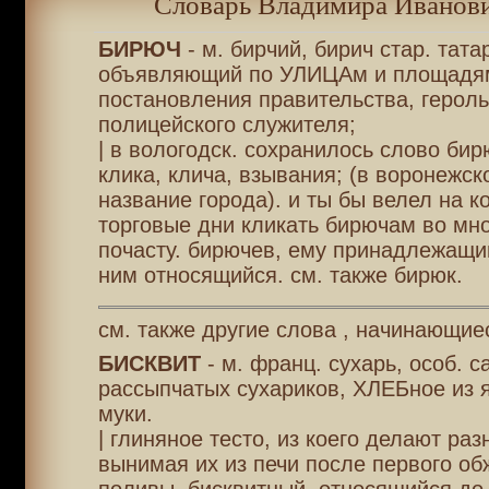
Словарь Владимира Иванови
БИРЮЧ
- м. бирчий, бирич стар. тата
объявляющий по УЛИЦАм и площадя
постановления правительства, героль
полицейского служителя;
| в вологодск. сохранилось слово бирю
клика, клича, взывания; (в воронежско
название города). и ты бы велел на к
торговые дни кликать бирючам во мн
почасту. бирючев, ему принадлежащий
ним относящийся. см. также бирюк.
см. также другие слова , начинающиес
БИСКВИТ
- м. франц. сухарь, особ. с
рассыпчатых сухариков, ХЛЕБное из я
муки.
| глиняное тесто, из коего делают ра
вынимая их из печи после первого обж