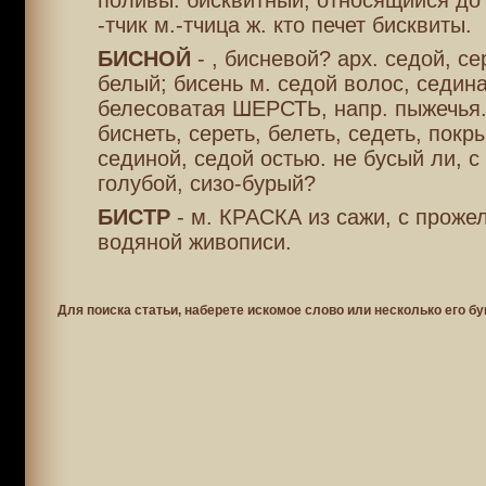
поливы. бисквитный, относящийся до 
-тчик м.-тчица ж. кто печет бисквиты.
БИСНОЙ
- , бисневой? арх. седой, с
белый; бисень м. седой волос, седина
белесоватая ШЕРСТЬ, напр. пыжечья.
биснеть, сереть, белеть, седеть, покр
сединой, седой остью. не бусый ли, с 
голубой, сизо-бурый?
БИСТР
- м. КРАСКА из сажи, с проже
водяной живописи.
Для поиска статьи, наберете искомое слово или несколько его бу