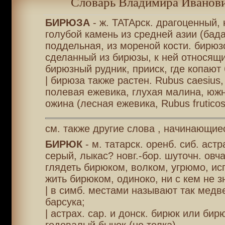
Словарь Владимира Иванови
БИРЮЗА
- ж. ТАТАрск. драгоценный,
голубой камень из средней азии (бад
поддельная, из мореной кости. бирюз
сделанный из бирюзы, к ней относящи
бирюзный рудник, прииск, где копают 
| бирюза также растен. Rubus caesius,
полевая ежевика, глухая малина, юж
ожина (лесная ежевика, Rubus fruticos
см. также другие слова , начинающиес
БИРЮК
- м. татарск. оренб. сиб. астр
серый, лыкас? новг.-бор. шуточн. овча
глядеть бирюком, волком, угрюмо, ис
жить бирюком, одиноко, ни с кем не з
| в симб. местами называют так медве
барсука;
| астрах. сар. и донск. бирюк или бир