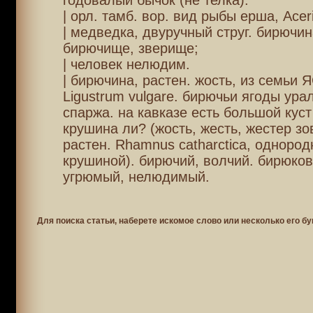
годовалый бычок (не телка).
| орл. тамб. вор. вид рыбы ерша, Aceri
| медведка, двуручный струг. бирючин
бирючище, зверище;
| человек нелюдим.
| бирючина, растен. жость, из семьи
Ligustrum vulgare. бирючьи ягоды урал
спаржа. на кавказе есть большой куст
крушина ли? (жость, жесть, жестер зо
растен. Rhamnus catharctica, однород
крушиной). бирючий, волчий. бирюков
угрюмый, нелюдимый.
Для поиска статьи, наберете искомое слово или несколько его бу