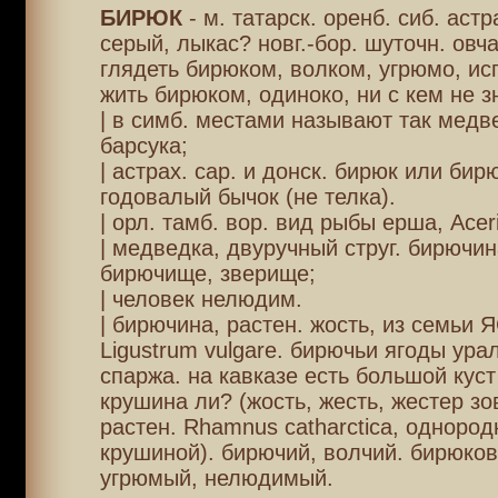
БИРЮК
- м. татарск. оренб. сиб. астр
серый, лыкас? новг.-бор. шуточн. овча
глядеть бирюком, волком, угрюмо, ис
жить бирюком, одиноко, ни с кем не з
| в симб. местами называют так медве
барсука;
| астрах. сар. и донск. бирюк или бир
годовалый бычок (не телка).
| орл. тамб. вор. вид рыбы ерша, Aceri
| медведка, двуручный струг. бирючин
бирючище, зверище;
| человек нелюдим.
| бирючина, растен. жость, из семьи
Ligustrum vulgare. бирючьи ягоды урал
спаржа. на кавказе есть большой куст
крушина ли? (жость, жесть, жестер зо
растен. Rhamnus catharctica, однород
крушиной). бирючий, волчий. бирюков
угрюмый, нелюдимый.