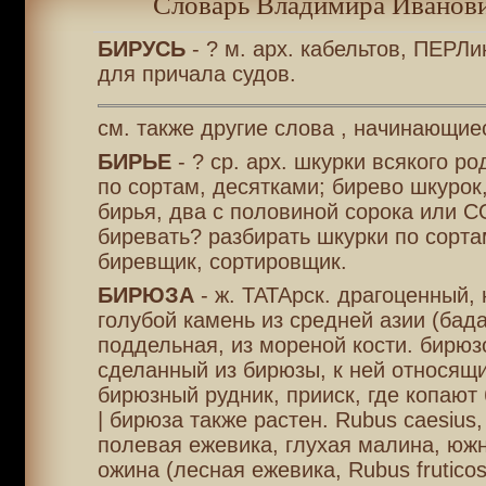
Словарь Владимира Иванови
БИРУСЬ
- ? м. арх. кабельтов, ПЕРЛи
для причала судов.
см. также другие слова , начинающиес
БИРЬЕ
- ? ср. арх. шкурки всякого р
по сортам, десятками; бирево шкурок
бирья, два с половиной сорока или 
биревать? разбирать шкурки по сорта
биревщик, сортировщик.
БИРЮЗА
- ж. ТАТАрск. драгоценный,
голубой камень из средней азии (бад
поддельная, из мореной кости. бирюз
сделанный из бирюзы, к ней относящи
бирюзный рудник, прииск, где копают 
| бирюза также растен. Rubus caesius,
полевая ежевика, глухая малина, юж
ожина (лесная ежевика, Rubus fruticos