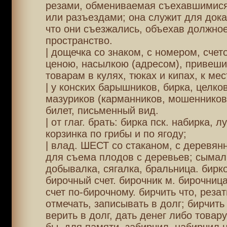
резами, обмениваемая съехавшимис
или разъездами; она служит для дока
что они съезжались, объехав должно
пространство.
| дощечка со знаком, с номером, счет
ценою, насылкою (адресом), привеши
товарам в кулях, тюках и кипах, к мес
| у конских барышников, бирка, целко
мазуриков (карманников, мошенников)
билет, письменный вид.
| от глаг. брать: бирка пск. набирка, л
корзинка по грибы и по ягоду;
| влад. ШЕСТ со стаканом, с деревян
для съема плодов с деревьев; сымал
добывалка, сягалка, бральница. бирк
бирочный счет. бирочник м. бирочница
счет по-бирочному. бирчить что, резат
отмечать, записывать в долг; бирчить 
верить в долг, дать денег либо товару