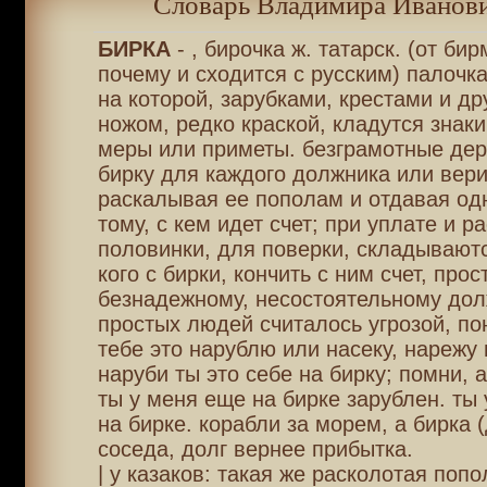
Словарь Владимира Иванови
БИРКА
- , бирочка ж. татарск. (от бир
почему и сходится с русским) палочк
на которой, зарубками, крестами и др
ножом, редко краской, кладутся знаки
меры или приметы. безграмотные де
бирку для каждого должника или вери
раскалывая ее пополам и отдавая од
тому, с кем идет счет; при уплате и ра
половинки, для поверки, складываютс
кого с бирки, кончить с ним счет, прос
безнадежному, несостоятельному долж
простых людей считалось угрозой, п
тебе это нарублю или насеку, нарежу 
наруби ты это себе на бирку; помни, а
ты у меня еще на бирке зарублен. ты
на бирке. корабли за морем, а бирка (
соседа, долг вернее прибытка.
| у казаков: такая же расколотая поп