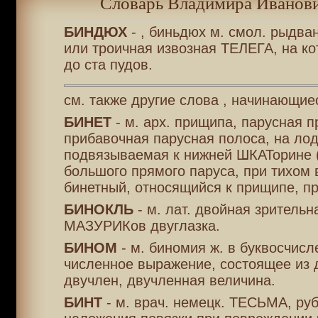
Словарь Владимира Иванови
БИНДЮХ
- , биньдюх м. смол. рыдва
или троичная извозная ТЕЛЕГА, на ко
до ста пудов.
см. также другие слова , начинающиес
БИНЕТ
- м. арх. прищипа, парусная п
прибавочная парусная полоса, на лод
подвязываемая к нижней ШКАТорине 
большого прямого паруса, при тихом 
бинетный, относящийся к прищипе, п
БИНОКЛЬ
- м. лат. двойная зрительна
МАЗУРИКов двуглазка.
БИНОМ
- м. биномия ж. в буквосчисл
численное выражение, состоящее из 
двучлен, двучленная величина.
БИНТ
- м. врач. немецк. ТЕСЬМА, руб