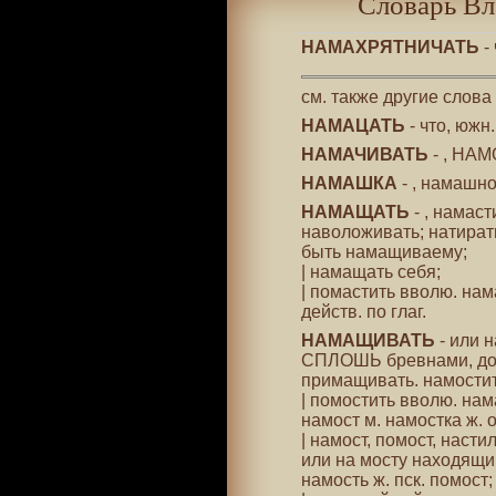
Словарь Вл
НАМАХРЯТНИЧАТЬ
-
см. также другие слова
НАМАЦАТЬ
- что, южн
НАМАЧИВАТЬ
- , НАМ
НАМАШКА
- , намашн
НАМАЩАТЬ
- , намас
наволоживать; натират
быть намащиваему;
| намащать себя;
| помастить вволю. нам
действ. по глаг.
НАМАЩИВАТЬ
- или н
СПЛОШЬ бревнами, дос
примащивать. намостить
| помостить вволю. нам
намост м. намостка ж. об
| намост, помост, наст
или на мосту находящий
намость ж. пск. помост;