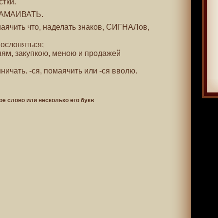
стки.
. НАМАИВАТЬ.
маячить что, наделать знаков, СИГНАЛов,
послоняться;
ням, закупкою, меною и продажей
ничать. -ся, помаячить или -ся вволю.
ое слово или несколько его букв