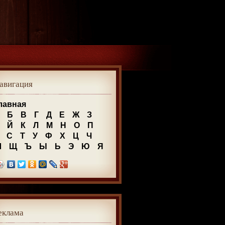
авигация
лавная
Б
В
Г
Д
Е
Ж
З
Й
К
Л
М
Н
О
П
С
Т
У
Ф
Х
Ц
Ч
Ш
Щ
Ъ
Ы
Ь
Э
Ю
Я
еклама