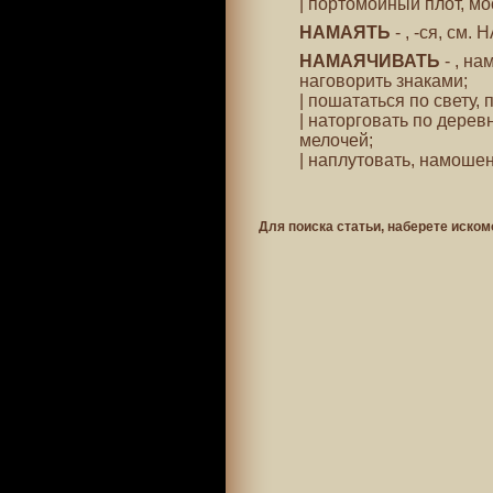
| портомойный плот, мо
НАМАЯТЬ
- , -ся, см
НАМАЯЧИВАТЬ
- , на
наговорить знаками;
| пошататься по свету, 
| наторговать по дерев
мелочей;
| наплутовать, намошен
Для поиска статьи, наберете иском