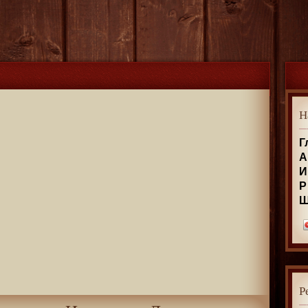
Н
Г
А
И
Р
Р