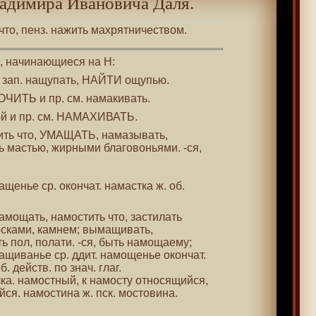
адимира Ивановича Даля.
 что, пенз. нажить махрятничеством.
 , начинающиеся на Н:
. зап. нащупать, НАЙТИ ощупью.
ОЧИТЬ и пр. см. намакивать.
ой и пр. см. НАМАХИВАТЬ.
тить что, УМАЩАТЬ, намазывать,
ь мастью, жирными благовоньями. -ся,
ащенье ср. окончат. намастка ж. об.
амощать, намостить что, застилать
ками, камнем; вымащивать,
 пол, полати. -ся, быть намощаему;
ащиванье ср. ддит. намощенье окончат.
. действ. по знач. глаг.
илка. намостный, к намосту относящийся,
ся. намостина ж. пск. мостовина.