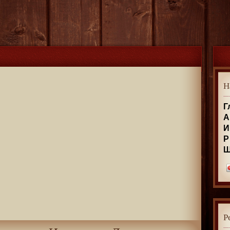
Н
Г
А
И
Р
Р