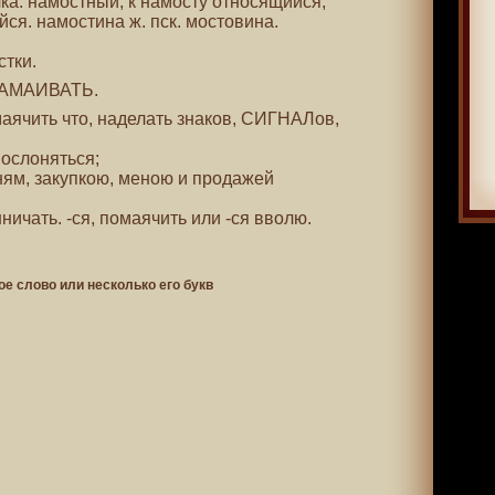
илка. намостный, к намосту относящийся,
ся. намостина ж. пск. мостовина.
стки.
. НАМАИВАТЬ.
маячить что, наделать знаков, СИГНАЛов,
послоняться;
ням, закупкою, меною и продажей
ничать. -ся, помаячить или -ся вволю.
ое слово или несколько его букв