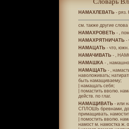
Словарь Вл
НАМАХЛЕВАТЬ
- ряз
см. также другие слова
НАМАХРОВЕТЬ
- , по
НАМАХРЯТНИЧАТЬ
-
НАМАЦАТЬ
- что, южн
НАМАЧИВАТЬ
- , НАМ
НАМАШКА
- , намашн
НАМАЩАТЬ
- , намас
наволоживать; натират
быть намащиваему;
| намащать себя;
| помастить вволю. нам
действ. по глаг.
НАМАЩИВАТЬ
- или н
СПЛОШЬ бревнами, дос
примащивать. намостить
| помостить вволю. нам
намост м. намостка ж. об