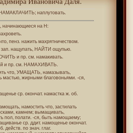
адимира Ивановича Даля.
. НАМАКЛАЧИТЬ; наплутовать.
 , начинающиеся на Н:
махроветь.
 что, пенз. нажить махрятничеством.
. зап. нащупать, НАЙТИ ощупью.
ОЧИТЬ и пр. см. намакивать.
ой и пр. см. НАМАХИВАТЬ.
тить что, УМАЩАТЬ, намазывать,
ь мастью, жирными благовоньями. -ся,
ащенье ср. окончат. намастка ж. об.
амощать, намостить что, застилать
ками, камнем; вымащивать,
 пол, полати. -ся, быть намощаему;
ащиванье ср. ддит. намощенье окончат.
. действ. по знач. глаг.