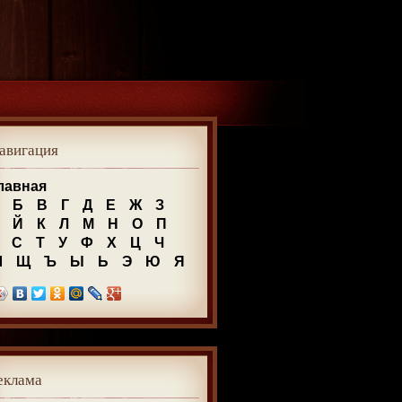
авигация
лавная
Б
В
Г
Д
Е
Ж
З
Й
К
Л
М
Н
О
П
С
Т
У
Ф
Х
Ц
Ч
Ш
Щ
Ъ
Ы
Ь
Э
Ю
Я
еклама