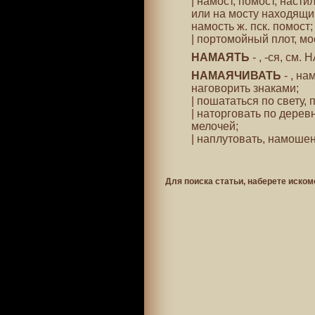
| намост, помост, наст
или на мосту находящий
намость ж. пск. помост;
| портомойный плот, мо
НАМАЯТЬ
- , -ся, см
НАМАЯЧИВАТЬ
- , на
наговорить знаками;
| пошататься по свету, 
| наторговать по дерев
мелочей;
| наплутовать, намошен
Для поиска статьи, наберете иском