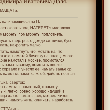
адимира Ивановича Даля.
НАМАЩАТЬ.
 , начинающиеся на Н:
амастиковать пол, НАТЕРЕТЬ мастикою.
матореть, поматореть, поплотнеть.
тусить твер. ряз. о дожде ситничке, бусе,
ть, накропить мелко.
отать, намотнуть что, мотать на что,
откою. намотай бичевку на палец. много
арин намотал в москве, промотался,
ыть наматываему; помотать вволю.
 сорвало и унесло ее! наматыванье ср.
. намот м. намотка ж. об. действ. по знач.
ушка, сверток;
бок намотан. намотный, к намоту
ый, легко, ровно, хорошо идущий в
чица ж. кто наматывает, мотает. -чиков,
щий. намотыжить, -жничать, наработать
АСТРАтить.