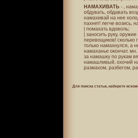
НАМАХИВАТЬ
- , нам
обдувать, обдавать воз
намахивай на нее холод
пахнет! легче возись, 
| помахать вдоволь;
| заносить руку, оружие
перевощиков! сколько п
только намахнулся, а н
намаханье окончат. мн. 
за намашку по рукам в
намашливый, охочий н
размахом, разбегом, ра
Для поиска статьи, наберете иском