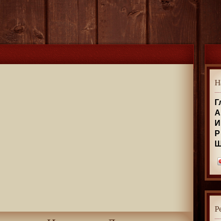
Н
Г
А
И
Р
Р