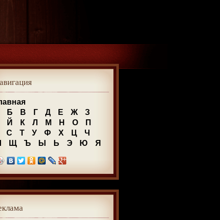
авигация
лавная
Б
В
Г
Д
Е
Ж
З
Й
К
Л
М
Н
О
П
С
Т
У
Ф
Х
Ц
Ч
Ш
Щ
Ъ
Ы
Ь
Э
Ю
Я
еклама