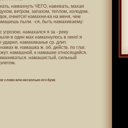
ахать, намахнуть ЧЕГО, навевать, махая
духом, ветром, запахом, теплом, холодом.
ок, очнется! намахни-ка на меня, чем
намашешь пыли. -ся, быть намахиваему:
 с угрозою. намахался я за - реку
ыли в один мах намахнулось в окно! я
е ударил. намахиванье ср. длит.
намах м. намашка ж. об. действ. по глаг.
яжут. намашной, к намашке относящийся.
амахиваться. намашистый, сильный
злетом.
ое слово или несколько его букв