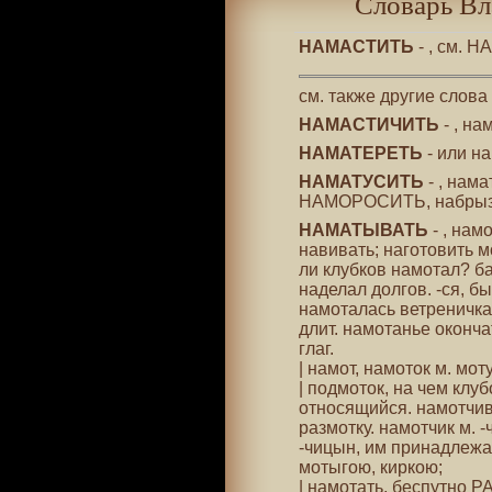
Словарь Вл
НАМАСТИТЬ
- , см. 
см. также другие слова
НАМАСТИЧИТЬ
- , н
НАМАТЕРЕТЬ
- или на
НАМАТУСИТЬ
- , нама
НАМОРОСИТЬ, набрызга
НАМАТЫВАТЬ
- , нам
навивать; наготовить м
ли клубков намотал? б
наделал долгов. -ся, б
намоталась ветреничка:
длит. намотанье окончат
глаг.
| намот, намоток м. мот
| подмоток, на чем клу
относящийся. намотчив
размотку. намотчик м. -
-чицын, им принадлежа
мотыгою, киркою;
| намотать, беспутно Р