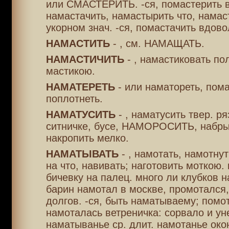
или СМАСТЕРИТЬ. -ся, помастерить 
намастачить, намастырить что, намас
укорном знач. -ся, помастачить вдово
НАМАСТИТЬ
- , см. НАМАЩАТЬ.
НАМАСТИЧИТЬ
- , намастиковать п
мастикою.
НАМАТЕРЕТЬ
- или наматореть, пома
поплотнеть.
НАМАТУСИТЬ
- , наматусить твер. ря
ситничке, бусе, НАМОРОСИТЬ, набры
накропить мелко.
НАМАТЫВАТЬ
- , намотать, намотнут
на что, навивать; наготовить моткою.
бичевку на палец. много ли клубков 
барин намотал в москве, промотался
долгов. -ся, быть наматываему; помо
намоталась ветреничка: сорвало и ун
наматыванье ср. длит. намотанье окон