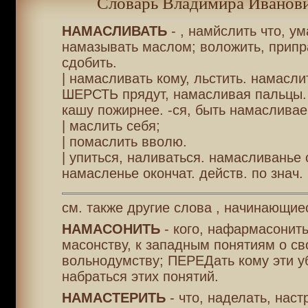
Словарь Владимира Иванови
НАМАСЛИВАТЬ
- , намйслить что, у
намазывать маслом; воложить, припр
сдобить.
| намасливать кому, льстить. намасли
ШЕРСТЬ прядут, намасливая пальцы.
кашу пожирнее. -ся, быть намасливае
| маслить себя;
| помаслить вволю.
| упиться, наливаться. намасливанье с
намасленье окончат. действ. по знач. 
см. также другие слова , начинающие
НАМАСОНИТЬ
- кого, нафармасонить
масонству, к западным понятиям о св
вольнодумству; ПЕРЕДать кому эти уб
набраться этих понятий.
НАМАСТЕРИТЬ
- что, наделать, наст