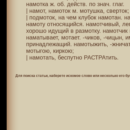
намотка ж. об. действ. по знач. глаг.
| намот, намоток м. мотушка, сверток;
| подмоток, на чем клубок намотан. н
намоту относящийся. намотчивый, лег
хорошо идущий в размотку. намотчик м
наматывает, мотает. -чиков, -чицын, и
принадлежащий. намотыжить, -жничат
мотыгою, киркою;
| намотать, беспутно РАСТРАтить.
Для поиска статьи, наберете искомое слово или несколько его бу