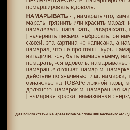
ПРОМАРШИРОВАТЬ. намаршироватьс
помаршировать вдоволь.
НАМАРЫВАТЬ
- , намарать что, зам
марать, грязнить или красить марая: 
намалевать; напачкать, навараксать, 
| начернить письмо, набросать. он на
сажей. эта картина не написана, а на
намарал, что не прочтешь. куры нама
нагадили. -ся, быть намарываему, на
помарать, -ся вдоволь. намарыванье с
намаранье окончат. намар м. намарка 
действие по значенью глаг. намарка, т
означенье на ТОВАРе ложной тары, м
должного. намарок м. намаранная кар
| намарная краска, намазанная сверху
Для поиска статьи, наберете искомое слово или несколько его бу