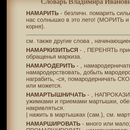
Словарь Владимира Иванови
НАМАРИТЬ
- безличн. помарить силь
нас солнышко в это лето! (МОРИТЬ и
корня).
см. также другие слова , начинающие
НАМАРКИЗИТЬСЯ
- , ПЕРЕНЯТЬ при
обращенья маркиза.
НАМАРОДЕРИТЬ
- , намародерничат
намародерствовать, добыть мародер
награбить, -ся, помародерничать СК
или можется.
НАМАРТЫШНИЧАТЬ
- , НАПРОКАЗИ
ужимками и приемами мартышки, обе
накривляться.
| нажить в мартышках (сам.), см. мар
НАМАРШИРОВАТЬ
- много или мало