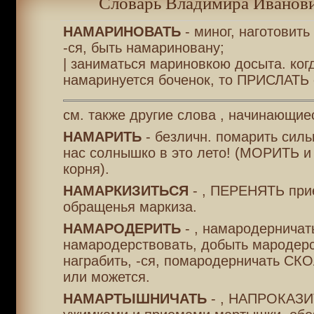
Словарь Владимира Иванови
НАМАРИНОВАТЬ
- миног, наготовит
-ся, быть намариновану;
| заниматься мариновкою досыта. ког
намаринуется боченок, то ПРИСЛАТЬ 
см. также другие слова , начинающие
НАМАРИТЬ
- безличн. помарить силь
нас солнышко в это лето! (МОРИТЬ и
корня).
НАМАРКИЗИТЬСЯ
- , ПЕРЕНЯТЬ при
обращенья маркиза.
НАМАРОДЕРИТЬ
- , намародерничат
намародерствовать, добыть мародер
награбить, -ся, помародерничать СК
или можется.
НАМАРТЫШНИЧАТЬ
- , НАПРОКАЗИ