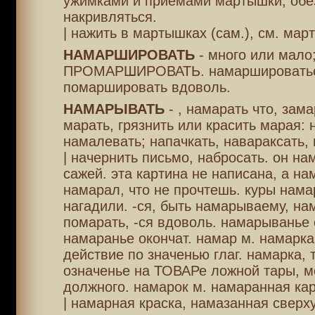
ужимками и приемами мартышки, обе
накривляться.
| нажить в мартышках (сам.), см. мар
НАМАРШИРОВАТЬ
- много или мало
ПРОМАРШИРОВАТЬ. намаршироватьс
помаршировать вдоволь.
НАМАРЫВАТЬ
- , намарать что, зам
марать, грязнить или красить марая: 
намалевать; напачкать, навараксать, 
| начернить письмо, набросать. он на
сажей. эта картина не написана, а на
намарал, что не прочтешь. куры нама
нагадили. -ся, быть намарываему, на
помарать, -ся вдоволь. намарыванье с
намаранье окончат. намар м. намарка 
действие по значенью глаг. намарка, т
означенье на ТОВАРе ложной тары, м
должного. намарок м. намаранная кар
| намарная краска, намазанная сверху