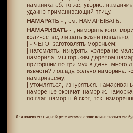
наманиха об. то же, укорно. наманчив
удачно приманивающий птицу.
НАМАРАТЬ
- , см. НАМАРЫВАТЬ.
НАМАРИВАТЬ
- , наморить кого, мори
количестве, лишать жизни повально;
| - ЧЕГО, заготовлять мореньем;
| натомлять, изнурять. холера не мал
наморила. мы горьким деревом нама
пригоршни по три мух в день. много 
извести? лошадь больно наморена. -с
намариваему;
| утомляться, изнуряться. намаривань
наморенье окончат. намор ж. наморка 
по глаг. наморный скот, пск. изморен
Для поиска статьи, наберете искомое слово или несколько его бу