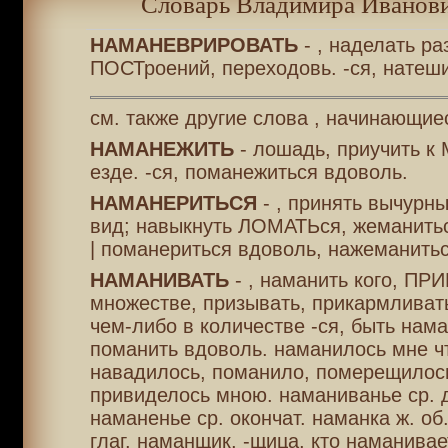
Словарь Владимира Иванови
НАМАНЕВРИРОВАТЬ
- , наделать ра
ПОСТроений, переходовь. -ся, натеши
см. также другие слова , начинающие
НАМАНЕЖИТЬ
- лошадь, приучить 
езде. -ся, поманежиться вдоволь.
НАМАНЕРИТЬСЯ
- , принять вычурн
вид; навыкнуть ЛОМАТЬся, жеманить
| поманериться вдоволь, нажеманитьс
НАМАНИВАТЬ
- , наманить кого, П
множестве, призывать, прикармливат
чем-либо в количестве -ся, быть нам
поманить вдоволь. наманилось мне чт
навадилось, поманило, померещилос
привиделось мною. наманиванье ср. д
наманенье ср. окончат. наманка ж. об.
глаг. наманщик, -щица, кто наманивае