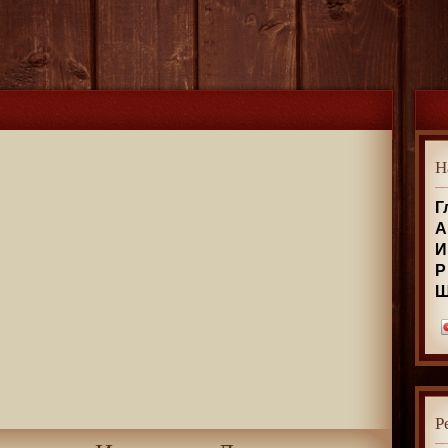
Н
Г
А
И
Р
Р