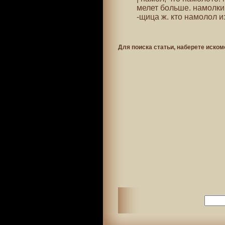
мелет больше. намолки 
-щица ж. кто намолол и
Для поиска статьи, наберете иском