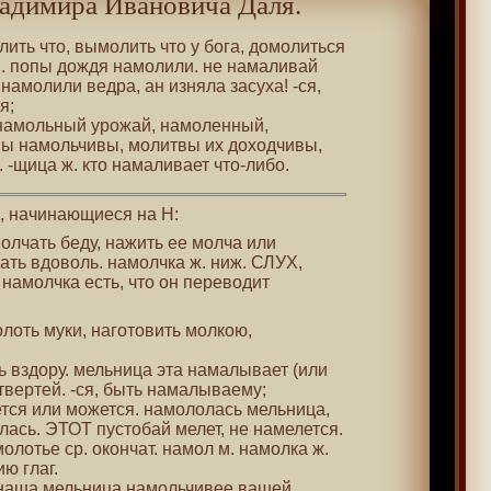
адимира Ивановича Даля.
олить что, вымолить что у бога, домолиться
. попы дождя намолили. не намаливай
. намолили ведра, ан изняла засуха! -ся,
я;
 намольный урожай, намоленный,
ы намольчивы, молитвы их доходчивы,
-щица ж. кто намаливает что-либо.
 , начинающиеся на Н:
молчать беду, нажить ее молча или
ать вдоволь. намолчка ж. ниж. СЛУХ,
намолчка есть, что он переводит
олоть муки, наготовить молкою,
ть вздору. мельница эта намалывает (или
етвертей. -ся, быть намалываему;
ется или можется. намололась мельница,
лась. ЭТОТ пустобай мелет, не намелется.
олотье ср. окончат. намол м. намолка ж.
ю глаг.
. наша мельница намольчивее вашей,