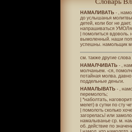
Словарь Вл
НАМАЛИВАТЬ
- , нам
до услышанья молитвы
детей, коли бог не дает
напрашиваться УМОЛя
| помолиться вдоволь.
вымоленный. наши поп
успешны. намольщик м. 
см. также другие слова
НАМАЛЧИВАТЬ
- , на
молчаньем. -ся, помолч
потайная молва. давно 
поддельные деньги.
НАМАЛЫВАТЬ
- , нам
перемолоть;
| *наболтать, наговори
мелет) в сутки по сту ч
| помолоть сколько хоч
загорелась! или замоло
намалыванье ср. м. нам
об. действие по значени
| намол, что намолото