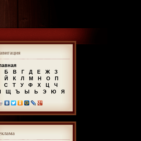
авигация
лавная
Б
В
Г
Д
Е
Ж
З
Й
К
Л
М
Н
О
П
С
Т
У
Ф
Х
Ц
Ч
Ш
Щ
Ъ
Ы
Ь
Э
Ю
Я
еклама