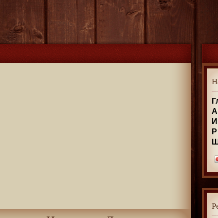
Н
Г
А
И
Р
Р