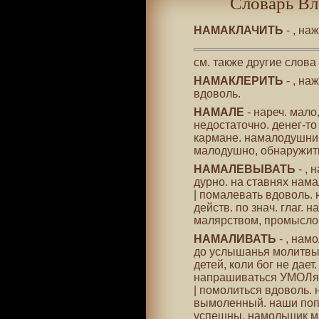
Словарь Вл
НАМАКЛАЧИТЬ
- , на
см. также другие слова
НАМАКЛЕРИТЬ
- , на
вдоволь.
НАМАЛЕ
- нареч. мало
недостаточно. денег-то
кармане. намалодушнич
малодушно, обнаружит
НАМАЛЕВЫВАТЬ
- , 
дурно. на ставнях нам
| помалевать вдоволь. 
действ. по знач. глаг.
малярством, промыслом
НАМАЛИВАТЬ
- , нам
до услышанья молитвы
детей, коли бог не дает
напрашиваться УМОЛя
| помолиться вдоволь.
вымоленный. наши поп
успешны. намольщик м. 