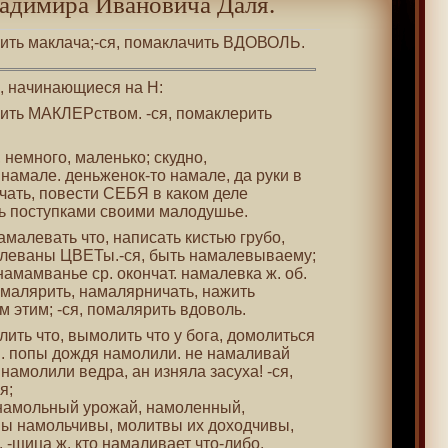
адимира Ивановича Даля.
жить маклача;-ся, помаклачить ВДОВОЛЬ.
 , начинающиеся на Н:
жить МАКЛЕРством. -ся, помаклерить
, немного, маленько; скудно,
 намале. деньженок-то намале, да руки в
ать, повести СЕБЯ в каком деле
ь поступками своими малодушье.
намалевать что, написать кистью грубо,
алеваны ЦВЕТы.-ся, быть намалевываему;
намамванье ср. окончат. намалевка ж. об.
 намалярить, намалярничать, нажить
 этим; -ся, помалярить вдоволь.
олить что, вымолить что у бога, домолиться
. попы дождя намолили. не намаливай
. намолили ведра, ан изняла засуха! -ся,
я;
 намольный урожай, намоленный,
ы намольчивы, молитвы их доходчивы,
-щица ж. кто намаливает что-либо.