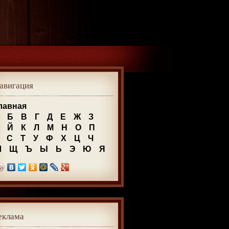
авигация
лавная
Б
В
Г
Д
Е
Ж
З
Й
К
Л
М
Н
О
П
С
Т
У
Ф
Х
Ц
Ч
Ш
Щ
Ъ
Ы
Ь
Э
Ю
Я
еклама