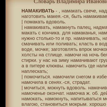
Словарь Владимира Иванови
НАМАКИВАТЬ
- , намакать свече, над
наготовить макея.-ся, быть намакива
| помакать вдоволь.
| намакивать, намакнуть палец, надма
макать с кончика. для намаканья, нам
нужно столько-то и пр. намачивать, н
смачивать или поливать; класть в вод
воде, мочке; заготовлять впрок мочк
холсты на стлище. намочи на ночь бе
стирки. у нас на зиму намачивают г
а в питере клюквы. намочить где нали
наплескать;
| помочиться. намочили снегом в избе
намочила в сенях.-ся, страдат.
| мочиться, мокнуть вдоволь. намачив
намоченье окончат. намочка ж. об. дей
намокать, намокнуть, напитываться м
влагою, становиться мокрым. хорошо