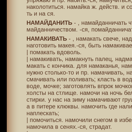
упряжью и пр. набить.-ся, намучиться
наколотиться. намайка ж. действ. и сос
ть и на ся.
НАМАЙДАНИТЬ
- , намайданничать ч
майданничеством. -ся, помайданнич
НАМАКИВАТЬ
- , намакать свече, над
наготовить макея.-ся, быть намакива
| помакать вдоволь.
| намакивать, намакнуть палец, надма
макать с кончика. для намаканья, нам
нужно столько-то и пр. намачивать, н
смачивать или поливать; класть в вод
воде, мочке; заготовлять впрок мочк
холсты на стлище. намочи на ночь бе
стирки. у нас на зиму намачивают г
а в питере клюквы. намочить где нали
наплескать;
| помочиться. намочили снегом в избе
намочила в сенях.-ся, страдат.