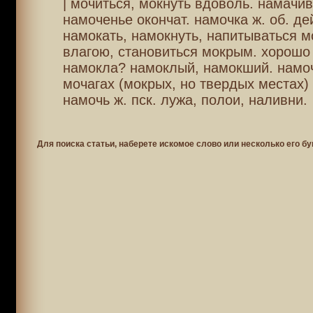
| мочиться, мокнуть вдоволь. намачив
намоченье окончат. намочка ж. об. дей
намокать, намокнуть, напитываться м
влагою, становиться мокрым. хорошо
намокла? намоклый, намокший. намо
мочагах (мокрых, но твердых местах)
намочь ж. пск. лужа, полои, наливни.
Для поиска статьи, наберете искомое слово или несколько его бу