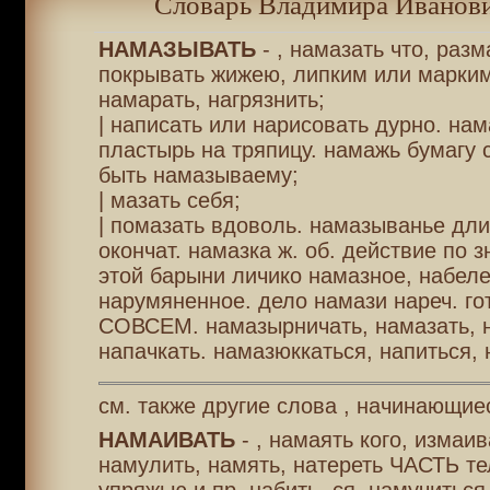
Словарь Владимира Иванови
НАМАЗЫВАТЬ
- , намазать что, разм
покрывать жижею, липким или марким
намарать, нагрязнить;
| написать или нарисовать дурно. нам
пластырь на тряпицу. намажь бумагу 
быть намазываему;
| мазать себя;
| помазать вдоволь. намазыванье дли
окончат. намазка ж. об. действие по зн
этой барыни личико намазное, набеле
нарумяненное. дело намази нареч. го
СОВСЕМ. намазырничать, намазать, 
напачкать. намазюккаться, напиться, 
см. также другие слова , начинающие
НАМАИВАТЬ
- , намаять кого, измаив
намулить, намять, натереть ЧАСТЬ те