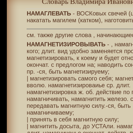
Словарь Владимира Иванови
НАМАГЛЕВАТЬ
- ВОСКовых свечей (ц
накатать магилем (катком), наготовит
см. также другие слова , начинающие
НАМАГНЕТИЗИРОВЫВАТЬ
- , намаг
кого; длит. вид удобно заменяется пр
магнетизировать, к коему и будет отн
окончат. с предлогом на; наводить со
пр. -ся, быть магнетизируему;
| магнетизировать самого себя; магне
вволю. намагнетизироваиье ср. длит.
намагнетизировка ж. об. действие по 
намагничивать, намагнитить железо. 
передавать магнитную силу.-ся, быть
намагничиваему;
| принять в себя магнитную силу;
| магнитить досыта, до УСТАли. нама