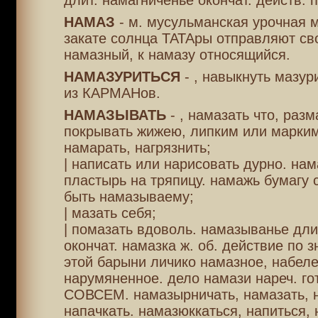
длит. намагниченье окончат. действ. п
НАМАЗ
- м. мусульманская урочная м
закате солнца ТАТАры отправляют св
намазный, к намазу относящийся.
НАМАЗУРИТЬСЯ
- , навыкнуть мазур
из КАРМАНов.
НАМАЗЫВАТЬ
- , намазать что, разм
покрывать жижею, липким или марким
намарать, нагрязнить;
| написать или нарисовать дурно. нам
пластырь на тряпицу. намажь бумагу 
быть намазываему;
| мазать себя;
| помазать вдоволь. намазыванье дли
окончат. намазка ж. об. действие по зн
этой барыни личико намазное, набеле
нарумяненное. дело намази нареч. го
СОВСЕМ. намазырничать, намазать, 
напачкать. намазюккаться, напиться, 