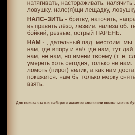
натягивать, настораживать. налячить 
ловушку. нале(я)щи лещадку, ловушку
НАЛС–ЗИТЬ
- бритву, наточить, напр
выправить лёзо, лезвие. налеза об. тв
бойкий, резвые, острый ПАРЕНЬ.
НАМ
- , дательный пад. местоим. мы.
нам, где впору и ва!/ где нам, тут дай
нам, не нам, но имени твоему (т. е. сл
умереть хоть сегодня, только не нам. 
ломоть (пирог) велик; а как нам дост
покажется. нам бы только мерку снять
взять.
Для поиска статьи, наберете искомое слово или несколько его бу