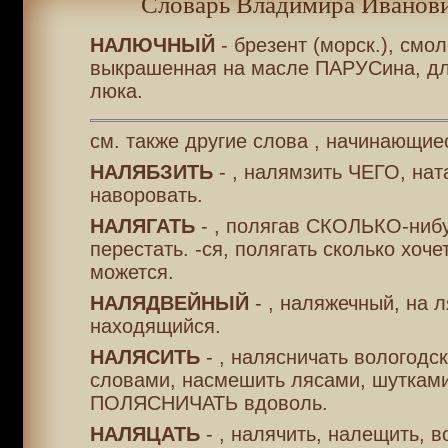
Словарь Владимира Иванови
НАЛЮЧНЫЙ
- брезент (морск.), смо
выкрашенная на масле ПАРУСина, д
люка.
см. также другие слова , начинающие
НАЛЯБЗИТЬ
- , налямзить ЧЕГО, нат
наворовать.
НАЛЯГАТЬ
- , полягав СКОЛЬКО-нибу
перестать. -ся, полягать сколько хоче
можется.
НАЛЯДВЕЙНЫЙ
- , наляжечный, на 
находящийся.
НАЛЯСИТЬ
- , налясничать вологодск
словами, насмешить лясами, шутками.
ПОЛЯСНИЧАТЬ вдоволь.
НАЛЯЦАТЬ
- , налячить, налещить, во