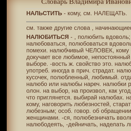
Словарь Владимира Иванови
НАЛЬСТИТЬ
- кому, см. НАЛЕЩАТЬ.
см. также другие слова , начинающие
НАЛЮБИТЬСЯ
- , полюбить вдоволь;
налюбоваться, полюбоваться вдоволь
помехи. налюбчивый ЧЕЛОВЕК, кому 
докучает все любимое, непостоянный 
выборе. -вость ж. свойство это. налюб
употреб. иногда в прич. страдат. нал
кусочек, полюбленный, любимый. отда
налюбо или налюбы нареч. налюбки р
олон. на выбор, на произвол, как угод
что приглянется. выбирай налюбах. 
кому, наговорить любезностей, старат
любезным; особ. говор. об обращени
женщинами. -ся, полюбезничать ввол
налюбодеять, -дейничать, наделать 