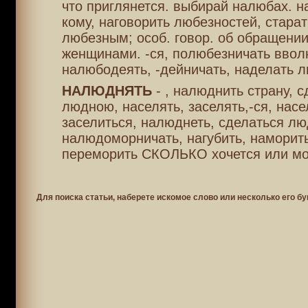
что приглянется. выбирай налюбах. 
кому, наговорить любезностей, старат
любезным; особ. говор. об обращени
женщинами. -ся, полюбезничать ввол
налюбодеять, -дейничать, наделать 
НАЛЮДНЯТЬ
- , налюднить страну, с
людною, населять, заселять,-ся, насе
заселиться, налюднеть, сделаться л
налюдоморничать, нагубить, наморить
переморить СКОЛЬКО хочется или мо
Для поиска статьи, наберете искомое слово или несколько его бу