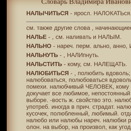
Словарь Владимира Иванови
НАЛЫЧИТЬСЯ
- яросл. НАЛОКАТЬся
см. также другие слова , начинающие
НАЛЬЕ
- , см. наливать и НАЛЫМ.
НАЛЬНО
- нареч. перм. ально, анно,
НАЛЬНУТЬ
- , НАЛИпнуть.
НАЛЬСТИТЬ
- кому, см. НАЛЕЩАТЬ.
НАЛЮБИТЬСЯ
- , полюбить вдоволь;
налюбоваться, полюбоваться вдоволь
помехи. налюбчивый ЧЕЛОВЕК, кому 
докучает все любимое, непостоянный 
выборе. -вость ж. свойство это. налюб
употреб. иногда в прич. страдат. нал
кусочек, полюбленный, любимый. отда
налюбо или налюбы нареч. налюбки р
олон. на выбор, на произвол, как угод