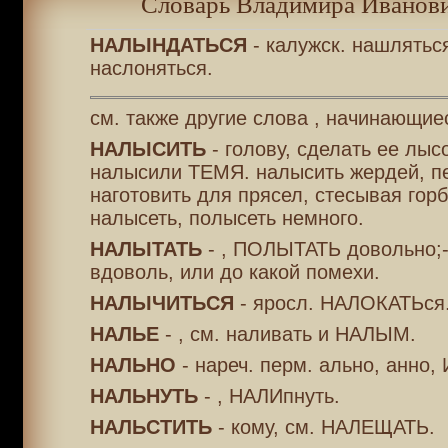
Словарь Владимира Иванови
НАЛЫНДАТЬСЯ
- калужск. нашлятьс
наслоняться.
см. также другие слова , начинающие
НАЛЫСИТЬ
- голову, сделать ее лыс
налысили ТЕМЯ. налысить жердей, пе
наготовить для прясел, стесывая гор
налысеть, полысеть немного.
НАЛЫТАТЬ
- , ПОЛЫТАТЬ довольно;-
вдоволь, или до какой помехи.
НАЛЫЧИТЬСЯ
- яросл. НАЛОКАТЬся
НАЛЬЕ
- , см. наливать и НАЛЫМ.
НАЛЬНО
- нареч. перм. ально, анно,
НАЛЬНУТЬ
- , НАЛИпнуть.
НАЛЬСТИТЬ
- кому, см. НАЛЕЩАТЬ.