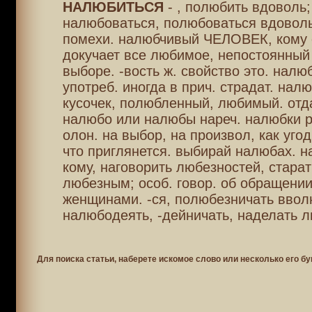
НАЛЮБИТЬСЯ
- , полюбить вдоволь;
налюбоваться, полюбоваться вдоволь
помехи. налюбчивый ЧЕЛОВЕК, кому 
докучает все любимое, непостоянный 
выборе. -вость ж. свойство это. налюб
употреб. иногда в прич. страдат. нал
кусочек, полюбленный, любимый. отда
налюбо или налюбы нареч. налюбки р
олон. на выбор, на произвол, как угод
что приглянется. выбирай налюбах. 
кому, наговорить любезностей, старат
любезным; особ. говор. об обращени
женщинами. -ся, полюбезничать ввол
налюбодеять, -дейничать, наделать 
Для поиска статьи, наберете искомое слово или несколько его бу