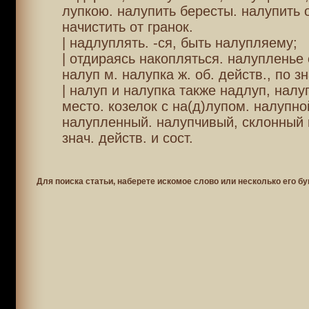
лупкою. налупить бересты. налупить 
начистить от гранок.
| надлуплять. -ся, быть налупляему;
| отдираясь накопляться. налупленье с
налуп м. налупка ж. об. действ., по зна
| налуп и налупка также надлуп, нал
место. козелок с на(д)лупом. налупно
налупленный. налупчивый, склонный к
знач. действ. и сост.
Для поиска статьи, наберете искомое слово или несколько его бу