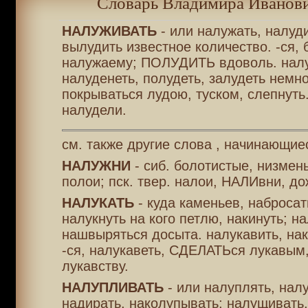
Словарь Владимира Иванови
НАЛУЖИВАТЬ
- или налужать, налуд
вылудить известное количество. -ся, 
налужаему; ПОЛУДИТЬ вдоволь. налу
налуденеть, полудеть, залудеть немно
покрываться лудою, туском, слепнуть.
налудели.
см. также другие слова , начинающие
НАЛУЖНИ
- сиб. болотистые, низмен
полои; пск. твер. налои, НАЛИвни, д
НАЛУКАТЬ
- куда каменьев, набросат
налукнуть на кого петлю, накинуть; на
нашвыряться досыта. налукавить, нак
-ся, налукаветь, СДЕЛАТЬся лукавым,
лукавству.
НАЛУПЛИВАТЬ
- или налуплять, нал
надирать, наколупывать; налущивать,